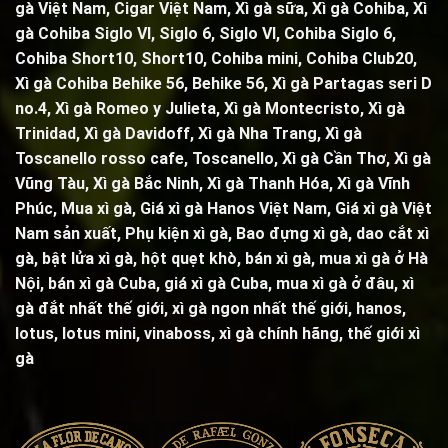
gà Việt Nam, Cigar Việt Nam,
Xì gà sữa
,
Xì gà Cohiba
,
Xì
gà Cohiba Siglo VI
,
Siglo 6
,
Siglo VI
,
Cohiba Siglo 6
,
Cohiba Short10, Short10,
Cohiba mini
,
Cohiba Club20
,
Xì gà Cohiba Behike 56
,
Behike 56
,
Xì gà Partagas seri D
no.4
,
Xì gà Romeo y Julieta
,
Xì gà Montecristo
,
Xì gà
Trinidad,
Xì gà Davidoff, Xì gà Nha Trang,
Xì gà
Toscanello rosso cafe
,
Toscanello
, Xì gà Cần Thơ, Xì gà
Vũng Tàu, Xì gà Bắc Ninh, Xì gà Thanh Hóa, Xì gà Vĩnh
Phúc, Mua xì gà, Giá xì gà Hanos Việt Nam, Giá xì gà Việt
Nam sản xuất,
Phụ kiện xì gà
,
Bao đựng xì gà
,
dao cắt xì
gà
,
bật lửa xì gà
,
hột quẹt khò
, bán xì gà, mua xì gà ở Hà
Nội, bán xì gà Cuba, giá xì gà Cuba, mua xì gà ở đâu, xì
gà đắt nhất thế giới, xì gà ngon nhất thế giới, hanos,
lotus, lotus mini, vinaboss,
xì gà chính hãng, thế giới xì
gà