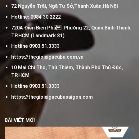
72 Nguyễn Trãi, Ngã Tư Sở,Thanh Xuân,Hà Nội
Hotline:
0984 30 2222
720A Điện Biên Phủ ,Phường 22, Quận Bình Thạnh,
TP.HCM (Landmark 81)
Hotline
0903.51.3333
https://thegioixigacuba.com.vn
10 Mai Chí Thọ, Thủ Thiêm, Thành Phố Thủ Đức,
TP.HCM
Hotline
0903.51.3333
https://thegioixigacubasaigon.com
BÀI VIẾT MỚI