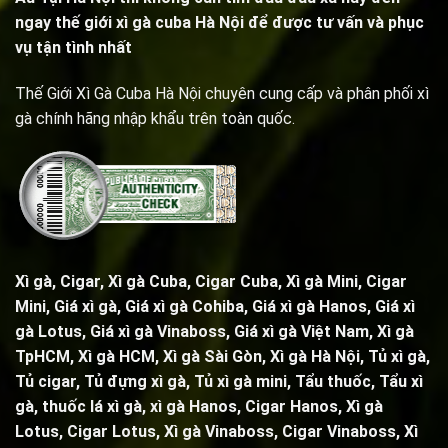
ngay thế giới xì gà cuba Hà Nội để được tư vấn và phục
vụ tận tình nhất
Thế Giới Xì Gà Cuba Hà Nội chuyên cung cấp và phân phối xì
gà chính hãng nhập khẩu trên toàn quốc.
Xì gà, Cigar,
Xì gà Cuba, Cigar Cuba
,
Xì gà Mini, Cigar
Mini
, Giá xì gà,
Giá xì gà Cohiba
, Giá xì gà Hanos, Giá xì
gà Lotus, Giá xì gà Vinaboss, Giá xì gà Việt Nam, Xì gà
TpHCM, Xì gà HCM, Xì gà Sài Gòn,
Xì gà Hà Nội
,
Tủ xì gà
,
Tủ cigar,
Tủ đựng xì gà
,
Tủ xì gà mini
,
Tẩu thuốc
,
Tẩu xì
gà
, thuốc lá xì gà, xì gà Hanos, Cigar Hanos, Xì gà
Lotus, Cigar Lotus, Xì gà Vinaboss, Cigar Vinaboss, Xì