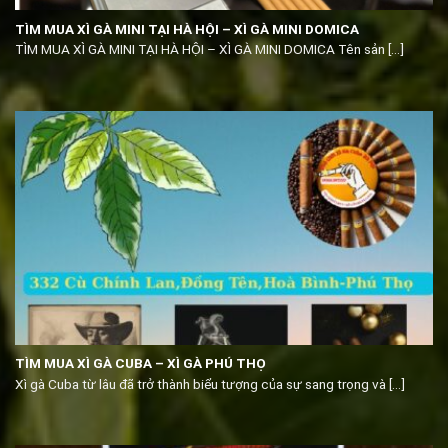
TÌM MUA XÌ GÀ MINI TẠI HÀ HỘI – XÌ GÀ MINI DOMICA
TÌM MUA XÌ GÀ MINI TẠI HÀ HỘI – XÌ GÀ MINI DOMICA Tên sản [...]
TÌM MUA XÌ GÀ CUBA – XÌ GÀ PHÚ THỌ
Xì gà Cuba từ lâu đã trở thành biểu tượng của sự sang trọng và [...]