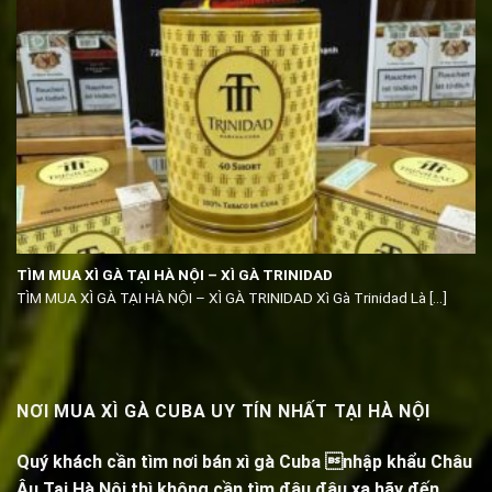
TÌM MUA XÌ GÀ TẠI HÀ NỘI – XÌ GÀ TRINIDAD
TÌM MUA XÌ GÀ TẠI HÀ NỘI – XÌ GÀ TRINIDAD Xì Gà Trinidad Là [...]
NƠI MUA XÌ GÀ CUBA UY TÍN NHẤT TẠI HÀ NỘI
Quý khách cần tìm nơi bán xì gà Cuba nhập khẩu Châu
Âu Tại Hà Nội thì không cần tìm đâu đâu xa hãy đến