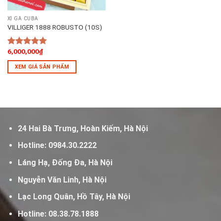
XÌ GÀ CUBA
VILLIGER 1888 ROBUSTO (10S)
6,000,000
₫
5
out of 5
XEM GIÁ SẢN PHẨM
24 Hai Bà Trưng, Hoàn Kiếm, Hà Nội
Hotline:
0984.30.2222
Láng Hạ, Đống Đa, Hà Nội
Nguyễn Văn Linh, Hà Nội
Lạc Long Quân, Hồ Tây, Hà Nội
Hotline:
08.38.78.1888