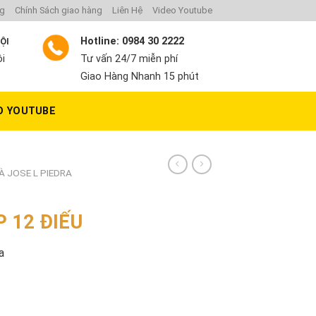
ng
Chính Sách giao hàng
Liên Hệ
Video Youtube
Hotline: 0984 30 2222
NỘI
ội
Tư vấn 24/7 miễn phí
Giao Hàng Nhanh 15 phút
O YOUTUBE
GÀ JOSE L PIEDRA
 12 ĐIẾU
a