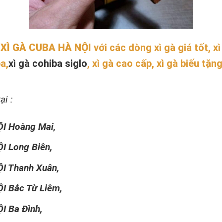
 XÌ GÀ CUBA HÀ NỘI
với các dòng xì gà giá tốt, xì
ba,
xì gà cohiba siglo
, xì gà cao cấp, xì gà biếu tặ
ại :
I Hoàng Mai,
I Long Biên,
I Thanh Xuân,
I Bắc Từ Liêm,
I Ba Đình,