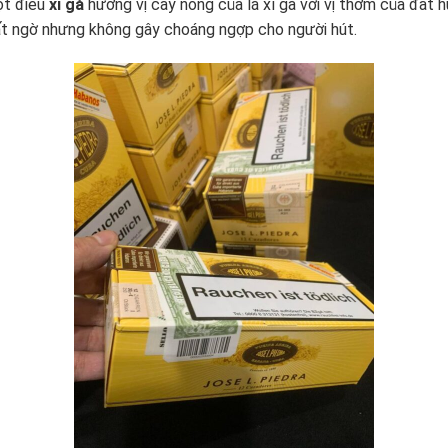
ột điếu
xì gà
hương vị cay nồng của lá xì gà với vị thơm của đất h
ất ngờ nhưng không gây choáng ngợp cho người hút.