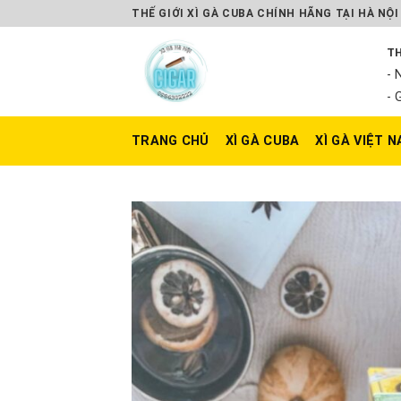
Skip
THẾ GIỚI XÌ GÀ CUBA CHÍNH HÃNG TẠI HÀ NỘI
to
TH
content
- 
- 
TRANG CHỦ
XÌ GÀ CUBA
XÌ GÀ VIỆT 