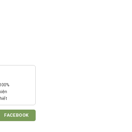
 100%
kiện
hiết
FACEBOOK