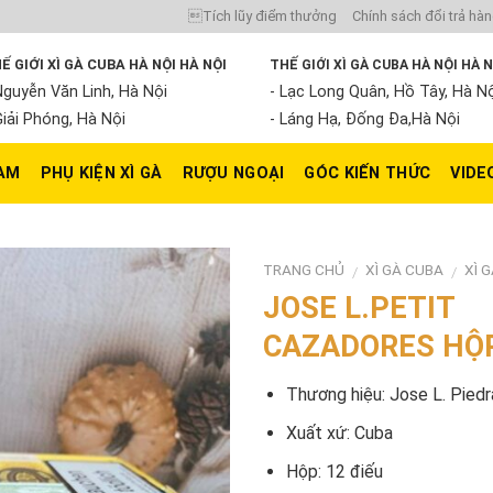
Tích lũy điểm thưởng
Chính sách đổi trả hà
Ế GIỚI XÌ GÀ CUBA HÀ NỘI HÀ NỘI
THẾ GIỚI XÌ GÀ CUBA HÀ NỘI HÀ 
Nguyễn Văn Linh, Hà Nội
- Lạc Long Quân, Hồ Tây, Hà N
Giải Phóng, Hà Nội
- Láng Hạ, Đống Đa,Hà Nội
NAM
PHỤ KIỆN XÌ GÀ
RƯỢU NGOẠI
GÓC KIẾN THỨC
VIDE
TRANG CHỦ
XÌ GÀ CUBA
XÌ 
/
/
JOSE L.PETIT
CAZADORES HỘP
Thương hiệu: Jose L. Piedr
Xuất xứ: Cuba
Hộp: 12 điếu