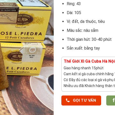
Ring: 43
Dài: 105
Vị: đất, da thuộc, tiêu
Màu sắc: nâu sẫm
Thời gian hút: 30-40 phút
Sản xuất: bằng tay
Thế Giới Xì Gà Cuba Hà Nội
Giao hàng nhanh 15phút
Cam kết xì gà cuba chính hãng
Có Đầy đủ các loại xì gà và phụ 
Nhiều ưu đãi Khách hàng thân t
GỌI TƯ VẤN