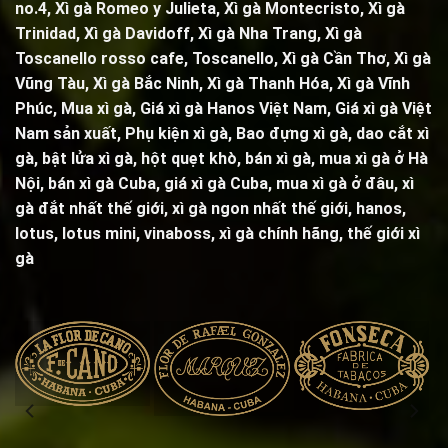
no.4
,
Xì gà Romeo y Julieta
,
Xì gà Montecristo
,
Xì gà
Trinidad,
Xì gà Davidoff, Xì gà Nha Trang,
Xì gà
Toscanello rosso cafe
,
Toscanello
, Xì gà Cần Thơ, Xì gà
Vũng Tàu, Xì gà Bắc Ninh, Xì gà Thanh Hóa, Xì gà Vĩnh
Phúc, Mua xì gà, Giá xì gà Hanos Việt Nam, Giá xì gà Việt
Nam sản xuất,
Phụ kiện xì gà
,
Bao đựng xì gà
,
dao cắt xì
gà
,
bật lửa xì gà
,
hột quẹt khò
, bán xì gà, mua xì gà ở Hà
Nội, bán xì gà Cuba, giá xì gà Cuba, mua xì gà ở đâu, xì
gà đắt nhất thế giới, xì gà ngon nhất thế giới, hanos,
lotus, lotus mini, vinaboss,
xì gà chính hãng, thế giới xì
gà