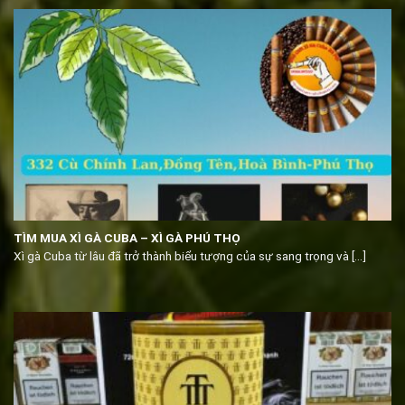
TÌM MUA XÌ GÀ CUBA – XÌ GÀ PHÚ THỌ
Xì gà Cuba từ lâu đã trở thành biểu tượng của sự sang trọng và [...]