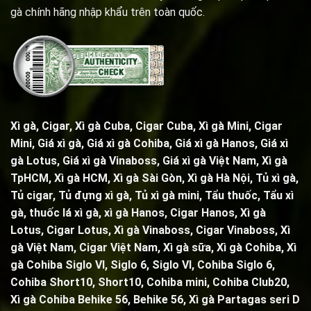
gà chính hãng nhập khẩu trên toàn quốc.
Xì gà, Cigar,
Xì gà Cuba, Cigar Cuba
,
Xì gà Mini, Cigar
Mini
, Giá xì gà,
Giá xì gà Cohiba
, Giá xì gà Hanos, Giá xì
gà Lotus, Giá xì gà Vinaboss, Giá xì gà Việt Nam, Xì gà
TpHCM, Xì gà HCM, Xì gà Sài Gòn,
Xì gà Hà Nội
,
Tủ xì gà
,
Tủ cigar,
Tủ đựng xì gà
,
Tủ xì gà mini
,
Tẩu thuốc
,
Tẩu xì
gà
, thuốc lá xì gà, xì gà Hanos, Cigar Hanos, Xì gà
Lotus, Cigar Lotus, Xì gà Vinaboss, Cigar Vinaboss, Xì
gà Việt Nam, Cigar Việt Nam,
Xì gà sữa
,
Xì gà Cohiba
,
Xì
gà Cohiba Siglo VI
,
Siglo 6
,
Siglo VI
,
Cohiba Siglo 6
,
Cohiba Short10, Short10,
Cohiba mini
,
Cohiba Club20
,
Xì gà Cohiba Behike 56
,
Behike 56
,
Xì gà Partagas seri D