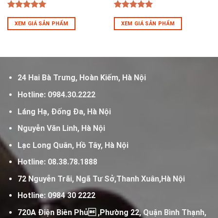
5
out of 5
5
out of 5
XEM GIÁ SẢN PHẨM
XEM GIÁ SẢN PHẨM
24 Hai Bà Trưng, Hoàn Kiếm, Hà Nội
Hotline:
0984.30.2222
Láng Hạ, Đống Đa, Hà Nội
Nguyễn Văn Linh, Hà Nội
Lạc Long Quân, Hồ Tây, Hà Nội
Hotline:
08.38.78.1888
72 Nguyễn Trãi, Ngã Tư Sở,Thanh Xuân,Hà Nội
Hotline:
0984 30 2222
720A Điện Biên Phủ ,Phường 22, Quận Bình Thạnh,