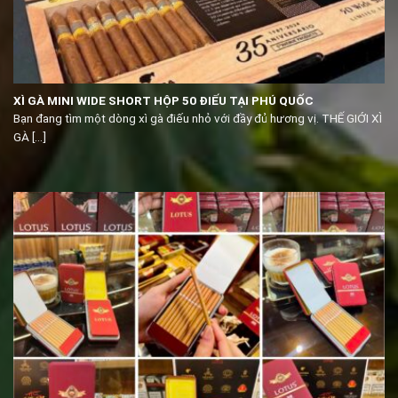
XÌ GÀ MINI WIDE SHORT HỘP 50 ĐIẾU TẠI PHÚ QUỐC
Bạn đang tìm một dòng xì gà điếu nhỏ với đầy đủ hương vị. THẾ GIỚI XÌ
GÀ [...]