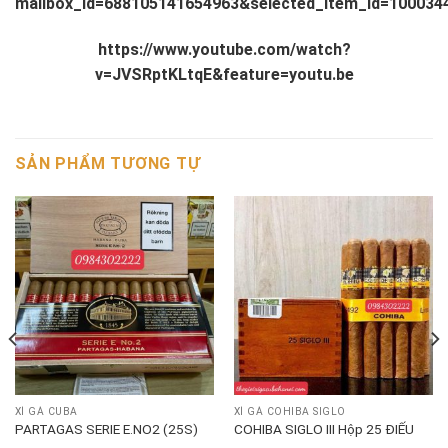
mailbox_id=688105141654963&selected_item_id=100034
https://www.youtube.com/watch?
v=JVSRptKLtqE&feature=youtu.be
SẢN PHẨM TƯƠNG TỰ
XÌ GÀ CUBA
XÌ GÀ COHIBA SIGLO
PARTAGAS SERIE E.NO2 (25S)
COHIBA SIGLO III Hộp 25 ĐIẾU