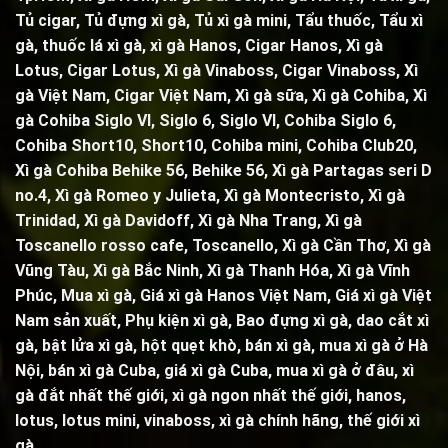
Tủ cigar,
Tủ đựng xì gà
,
Tủ xì gà mini
,
Tẩu thuốc
,
Tẩu xì
gà
, thuốc lá xì gà, xì gà Hanos, Cigar Hanos, Xì gà
Lotus, Cigar Lotus, Xì gà Vinaboss, Cigar Vinaboss, Xì
gà Việt Nam, Cigar Việt Nam,
Xì gà sữa
,
Xì gà Cohiba
,
Xì
gà Cohiba Siglo VI
,
Siglo 6
,
Siglo VI
,
Cohiba Siglo 6
,
Cohiba Short10, Short10,
Cohiba mini
,
Cohiba Club20
,
Xì gà Cohiba Behike 56
,
Behike 56
,
Xì gà Partagas seri D
no.4
,
Xì gà Romeo y Julieta
,
Xì gà Montecristo
,
Xì gà
Trinidad,
Xì gà Davidoff, Xì gà Nha Trang,
Xì gà
Toscanello rosso cafe
,
Toscanello
, Xì gà Cần Thơ, Xì gà
Vũng Tàu, Xì gà Bắc Ninh, Xì gà Thanh Hóa, Xì gà Vĩnh
Phúc, Mua xì gà, Giá xì gà Hanos Việt Nam, Giá xì gà Việt
Nam sản xuất,
Phụ kiện xì gà
,
Bao đựng xì gà
,
dao cắt xì
gà
,
bật lửa xì gà
,
hột quẹt khò
, bán xì gà, mua xì gà ở Hà
Nội, bán xì gà Cuba, giá xì gà Cuba, mua xì gà ở đâu, xì
gà đắt nhất thế giới, xì gà ngon nhất thế giới, hanos,
lotus, lotus mini, vinaboss,
xì gà chính hãng, thế giới xì
gà