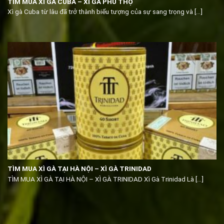
TÌM MUA XÌ GÀ CUBA – XÌ GÀ PHÚ THỌ
Xì gà Cuba từ lâu đã trở thành biểu tượng của sự sang trọng và [...]
TÌM MUA XÌ GÀ TẠI HÀ NỘI – XÌ GÀ TRINIDAD
TÌM MUA XÌ GÀ TẠI HÀ NỘI – XÌ GÀ TRINIDAD Xì Gà Trinidad Là [...]