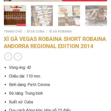
TRANG CHỦ
XÌ GÀ CUBA
XÌ GÀ ROBAINA
/
/
XÌ GÀ VEGAS ROBAINA SHORT ROBAINA
ANDORRA REGIONAL EDITION 2014
Vòng ring: 42
Chiều dài: 110 mm
Định dạng: Petit Corona
Độ nặng: Trung bình
Xuất xứ: Cuba
Quy cách đóng hộp: Hộp gỗ 25 điếu