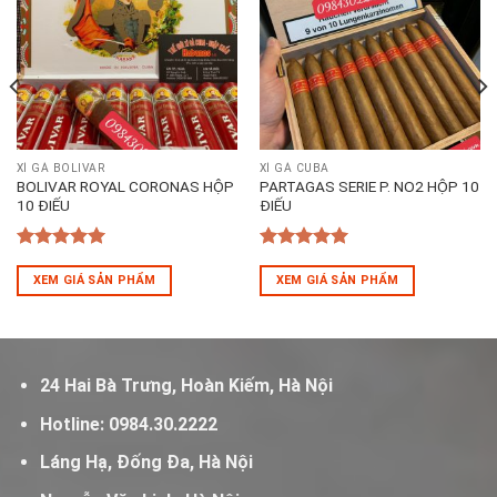
XÌ GÀ BOLIVAR
XÌ GÀ CUBA
BOLIVAR ROYAL CORONAS HỘP
PARTAGAS SERIE P. NO2 HỘP 10
10 ĐIẾU
ĐIẾU
5
out of 5
5
out of 5
XEM GIÁ SẢN PHẨM
XEM GIÁ SẢN PHẨM
24 Hai Bà Trưng, Hoàn Kiếm, Hà Nội
Hotline:
0984.30.2222
Láng Hạ, Đống Đa, Hà Nội