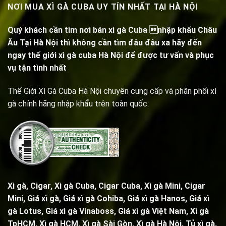
NƠI MUA XÌ GÀ CUBA UY TÍN NHẤT TẠI HÀ NỘI
Quý khách cần tìm nơi bán xì gà Cuba nhập khẩu Châu
Âu Tại Hà Nội thì không cần tìm đâu đâu xa hãy đến
ngay thế giới xì gà cuba Hà Nội để được tư vấn và phục
vụ tận tình nhất
Thế Giới Xì Gà Cuba Hà Nội chuyên cung cấp và phân phối xì
gà chính hãng nhập khẩu trên toàn quốc.
Xì gà, Cigar,
Xì gà Cuba, Cigar Cuba
,
Xì gà Mini, Cigar
Mini
, Giá xì gà,
Giá xì gà Cohiba
, Giá xì gà Hanos, Giá xì
gà Lotus, Giá xì gà Vinaboss, Giá xì gà Việt Nam, Xì gà
TpHCM, Xì gà HCM, Xì gà Sài Gòn,
Xì gà Hà Nội
,
Tủ xì gà
,