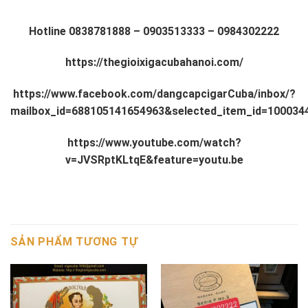
Hotline
0838781888
–
0903513333
–
0984302222
https://thegioixigacubahanoi.com/
https://www.facebook.com/dangcapcigarCuba/inbox/?
mailbox_id=688105141654963&selected_item_id=100034
https://www.youtube.com/watch?
v=JVSRptKLtqE&feature=youtu.be
SẢN PHẨM TƯƠNG TỰ