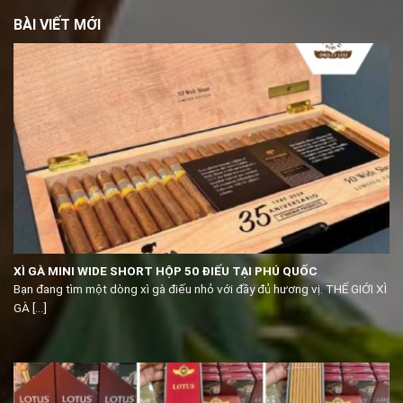
BÀI VIẾT MỚI
XÌ GÀ MINI WIDE SHORT HỘP 50 ĐIẾU TẠI PHÚ QUỐC
Bạn đang tìm một dòng xì gà điếu nhỏ với đầy đủ hương vị. THẾ GIỚI XÌ
GÀ [...]