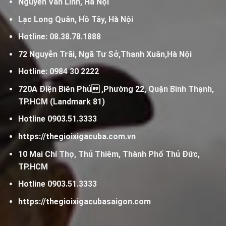
Nguyễn Văn Linh, Hà Nội
Lạc Long Quân, Hồ Tây, Hà Nội
Hotline:
08.38.78.1888
72 Nguyễn Trãi, Ngã Tư Sở,Thanh Xuân,Hà Nội
Hotline:
0984 30 2222
720A Điện Biên Phủ ,Phường 22, Quận Bình Thạnh,
TP.HCM (Landmark 81)
Hotline
0903.51.3333
https://thegioixigacuba.com.vn
10 Mai Chí Thọ, Thủ Thiêm, Thành Phố Thủ Đức,
TP.HCM
Hotline
0903.51.3333
https://thegioixigacubasaigon.com