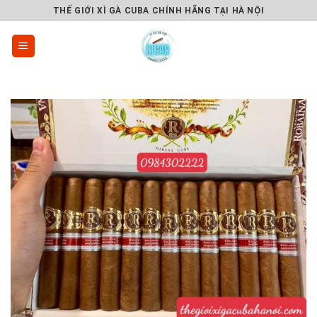
Skip
THẾ GIỚI XÌ GÀ CUBA CHÍNH HÃNG TẠI HÀ NỘI
to
content