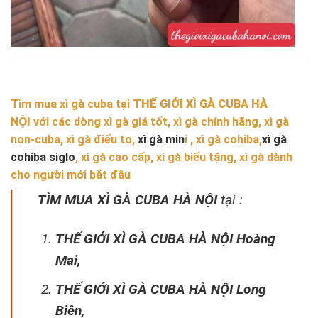
Tìm mua xì gà cuba tại
THẾ GIỚI XÌ GÀ CUBA HÀ
NỘI
với các dòng xì gà giá tốt, xì gà chính hãng, xì gà
non-cuba, xì gà điếu to,
xì gà min
i , xì gà cohiba,
xì gà
cohiba siglo
, xì gà cao cấp, xì gà biếu tặng, xì gà dành
cho người mới bắt đầu
TÌM MUA XÌ GÀ CUBA HÀ NỘI
tại :
THẾ GIỚI XÌ GÀ CUBA HÀ NỘI Hoàng
Mai,
THẾ GIỚI XÌ GÀ CUBA HÀ NỘI Long
Biên,