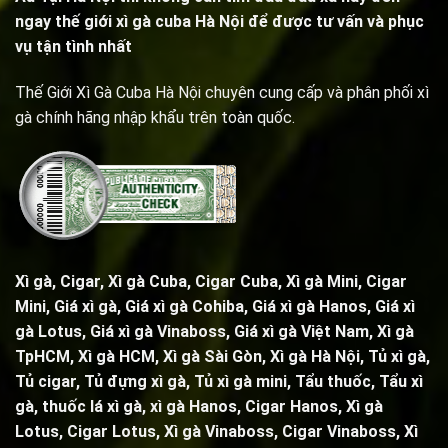
ngay thế giới xì gà cuba Hà Nội để được tư vấn và phục
vụ tận tình nhất
Thế Giới Xì Gà Cuba Hà Nội chuyên cung cấp và phân phối xì
gà chính hãng nhập khẩu trên toàn quốc.
Xì gà, Cigar,
Xì gà Cuba, Cigar Cuba
,
Xì gà Mini, Cigar
Mini
, Giá xì gà,
Giá xì gà Cohiba
, Giá xì gà Hanos, Giá xì
gà Lotus, Giá xì gà Vinaboss, Giá xì gà Việt Nam, Xì gà
TpHCM, Xì gà HCM, Xì gà Sài Gòn,
Xì gà Hà Nội
,
Tủ xì gà
,
Tủ cigar,
Tủ đựng xì gà
,
Tủ xì gà mini
,
Tẩu thuốc
,
Tẩu xì
gà
, thuốc lá xì gà, xì gà Hanos, Cigar Hanos, Xì gà
Lotus, Cigar Lotus, Xì gà Vinaboss, Cigar Vinaboss, Xì