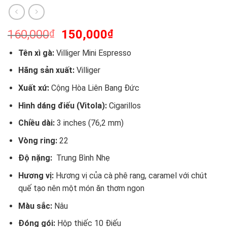
Giá
Giá
160,000
150,000
₫
₫
gốc
hiện
Tên xì gà:
Villiger Mini Espresso
là:
tại
160,000₫.
là:
Hãng sản xuất:
Villiger
150,000₫.
Xuất xứ:
Cộng Hòa Liên Bang Đức
Hình dáng điếu (Vitola):
Cigarillos
Chiều dài:
3 inches (76,2 mm)
Vòng ring:
22
Độ nặng:
Trung Bình Nhẹ
Hương vị:
Hương vị của cà phê rang, caramel với chút
quế tạo nên một món ăn thơm ngon
Màu sắc:
Nâu
Đóng gói:
Hộp thiếc 10 Điếu