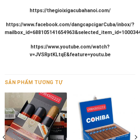
https://thegioixigacubahanoi.com/
https://www.facebook.com/dangcapcigarCuba/inbox/?
mailbox_id=688105141654963&selected_item_id=100034
https://www.youtube.com/watch?
v=JVSRptKLtqE&feature=youtu.be
SẢN PHẨM TƯƠNG TỰ