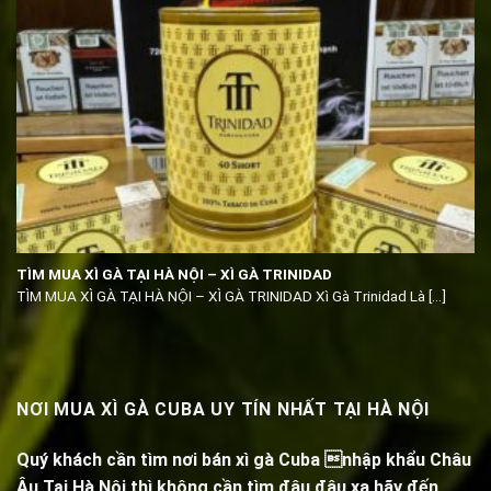
TÌM MUA XÌ GÀ TẠI HÀ NỘI – XÌ GÀ TRINIDAD
TÌM MUA XÌ GÀ TẠI HÀ NỘI – XÌ GÀ TRINIDAD Xì Gà Trinidad Là [...]
NƠI MUA XÌ GÀ CUBA UY TÍN NHẤT TẠI HÀ NỘI
Quý khách cần tìm nơi bán xì gà Cuba nhập khẩu Châu
Âu Tại Hà Nội thì không cần tìm đâu đâu xa hãy đến