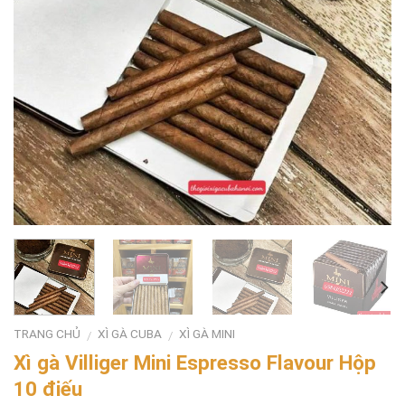
TRANG CHỦ
XÌ GÀ CUBA
XÌ GÀ MINI
/
/
Xì gà Villiger Mini Espresso Flavour Hộp
10 điếu