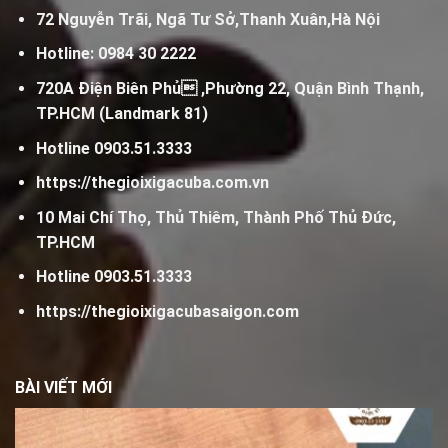
72 Nguyễn Trãi, Ngã Tư Sở,Thanh Xuân,Hà Nội
Hotline:
0984 30 2222
720A Điện Biên Phủ ,Phường 22, Quận Bình Thạnh,
TP.HCM (Landmark 81)
Hotline
0903.51.3333
https://thegioixigacuba.com.vn
10 Mai Chí Thọ, Thủ Thiêm, Thành Phố Thủ Đức,
TP.HCM
Hotline
0903.51.3333
https://thegioixigacubasaigon.com
BÀI VIẾT MỚI