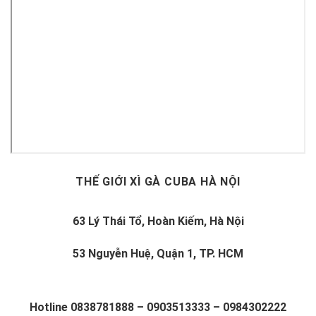
THẾ GIỚI XÌ GÀ CUBA HÀ NỘI
63 Lý Thái Tổ, Hoàn Kiếm, Hà Nội
53 Nguyễn Huệ, Quận 1, TP. HCM
Hotline
0838781888
–
0903513333
–
0984302222