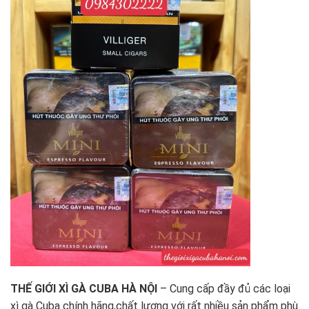
THẾ GIỚI XÌ GÀ CUBA HÀ NỘI
– Cung cấp đầy đủ các loại
xì gà Cuba
chính hãng,chất lượng với rất nhiều sản phẩm phù