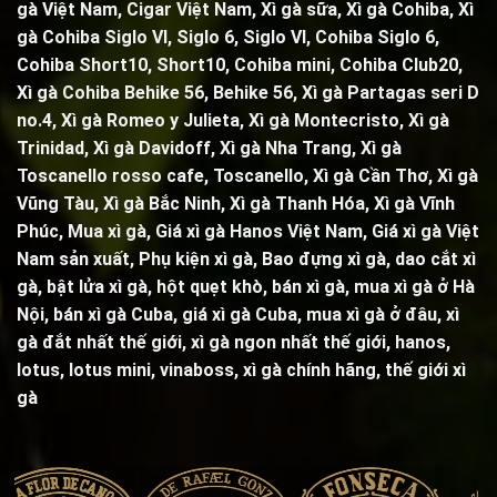
gà Việt Nam, Cigar Việt Nam,
Xì gà sữa
,
Xì gà Cohiba
,
Xì
gà Cohiba Siglo VI
,
Siglo 6
,
Siglo VI
,
Cohiba Siglo 6
,
Cohiba Short10, Short10,
Cohiba mini
,
Cohiba Club20
,
Xì gà Cohiba Behike 56
,
Behike 56
,
Xì gà Partagas seri D
no.4
,
Xì gà Romeo y Julieta
,
Xì gà Montecristo
,
Xì gà
Trinidad,
Xì gà Davidoff, Xì gà Nha Trang,
Xì gà
Toscanello rosso cafe
,
Toscanello
, Xì gà Cần Thơ, Xì gà
Vũng Tàu, Xì gà Bắc Ninh, Xì gà Thanh Hóa, Xì gà Vĩnh
Phúc, Mua xì gà, Giá xì gà Hanos Việt Nam, Giá xì gà Việt
Nam sản xuất,
Phụ kiện xì gà
,
Bao đựng xì gà
,
dao cắt xì
gà
,
bật lửa xì gà
,
hột quẹt khò
, bán xì gà, mua xì gà ở Hà
Nội, bán xì gà Cuba, giá xì gà Cuba, mua xì gà ở đâu, xì
gà đắt nhất thế giới, xì gà ngon nhất thế giới, hanos,
lotus, lotus mini, vinaboss,
xì gà chính hãng, thế giới xì
gà