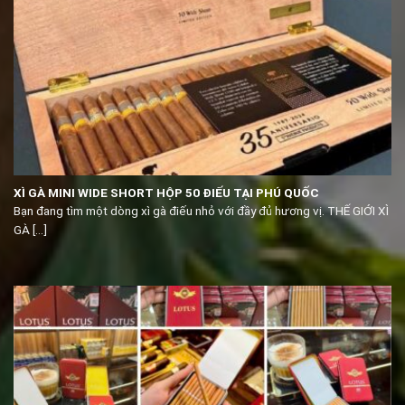
XÌ GÀ MINI WIDE SHORT HỘP 50 ĐIẾU TẠI PHÚ QUỐC
Bạn đang tìm một dòng xì gà điếu nhỏ với đầy đủ hương vị. THẾ GIỚI XÌ
GÀ [...]