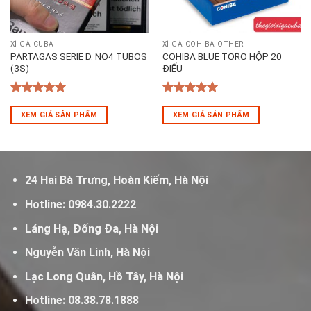
XÌ GÀ CUBA
XÌ GÀ COHIBA OTHER
PARTAGAS SERIE D. NO4 TUBOS
COHIBA BLUE TORO HỘP 20
(3S)
ĐIẾU
5
out of 5
5
out of 5
XEM GIÁ SẢN PHẨM
XEM GIÁ SẢN PHẨM
24 Hai Bà Trưng, Hoàn Kiếm, Hà Nội
Hotline:
0984.30.2222
Láng Hạ, Đống Đa, Hà Nội
Nguyễn Văn Linh, Hà Nội
Lạc Long Quân, Hồ Tây, Hà Nội
Hotline:
08.38.78.1888