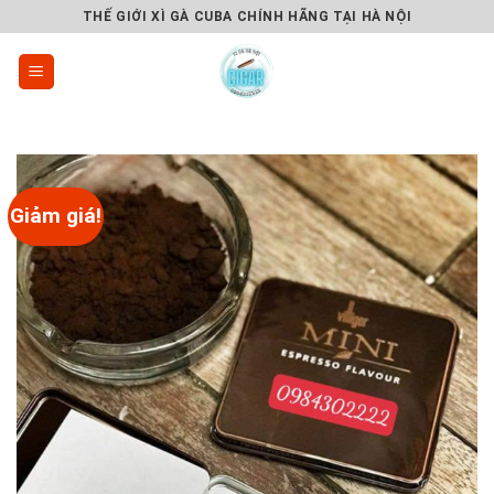
Skip
THẾ GIỚI XÌ GÀ CUBA CHÍNH HÃNG TẠI HÀ NỘI
to
content
Giảm giá!