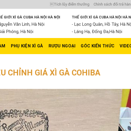
Tích lũy điểm thưởng
Chính sách đổi trả hà
Ế GIỚI XÌ GÀ CUBA HÀ NỘI HÀ NỘI
THẾ GIỚI XÌ GÀ CUBA HÀ NỘI HÀ 
Nguyễn Văn Linh, Hà Nội
- Lạc Long Quân, Hồ Tây, Hà N
Giải Phóng, Hà Nội
- Láng Hạ, Đống Đa,Hà Nội
NAM
PHỤ KIỆN XÌ GÀ
RƯỢU NGOẠI
GÓC KIẾN THỨC
VIDE
ỀU CHỈNH GIÁ XÌ GÀ COHIBA