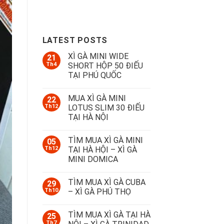
LATEST POSTS
XÌ GÀ MINI WIDE
21
Th4
SHORT HỘP 50 ĐIẾU
TẠI PHÚ QUỐC
MUA XÌ GÀ MINI
22
Th12
LOTUS SLIM 30 ĐIẾU
TẠI HÀ NỘI
TÌM MUA XÌ GÀ MINI
05
Th12
TẠI HÀ HỘI – XÌ GÀ
MINI DOMICA
TÌM MUA XÌ GÀ CUBA
29
Th10
– XÌ GÀ PHÚ THỌ
TÌM MUA XÌ GÀ TẠI HÀ
25
Th7