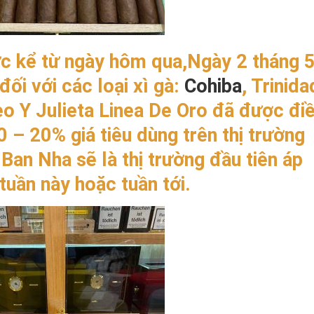
ực kể từ ngày hôm qua,Ngày 2 tháng 
ối với các loại xì gà:
Cohiba
, Trinida
 Y Julieta Linea De Oro đã được đi
0 – 20% giá tiêu dùng trên thị trường
Ban Nha sẽ là thị trường đầu tiên áp
tuần này hoặc tuần tới.