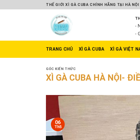
Skip
THẾ GIỚI XÌ GÀ CUBA CHÍNH HÃNG TẠI HÀ NỘI
to
TH
content
- 
- 
TRANG CHỦ
XÌ GÀ CUBA
XÌ GÀ VIỆT 
GÓC KIẾN THỨC
XÌ GÀ CUBA HÀ NỘI- ĐI
06
Th5