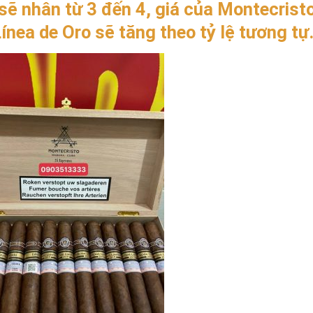
d sẽ nhân từ 3 đến 4, giá của Montecrist
nea de Oro sẽ tăng theo tỷ lệ tương tự