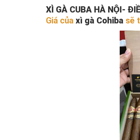
XÌ GÀ CUBA HÀ NỘI- ĐI
Giá của
xì gà Cohiba
sẽ t