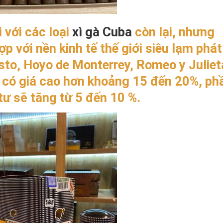
 với các loại
xì gà Cuba
còn lại, nhưng
p với nền kinh tế thế giới siêu lạm phát
to, Hoyo de Monterrey, Romeo y Juliet
có giá cao hơn khoảng 15 đến 20%, ph
tư sẽ tăng từ 5 đến 10 %.