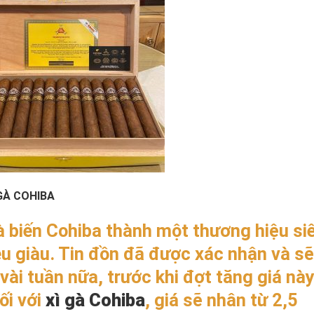
 GÀ COHIBA
à biến Cohiba thành một thương hiệu si
êu giàu. Tin đồn đã được xác nhận và sẽ
 vài tuần nữa, trước khi đợt tăng giá nà
ối với
xì gà Cohiba
, giá sẽ nhân từ 2,5