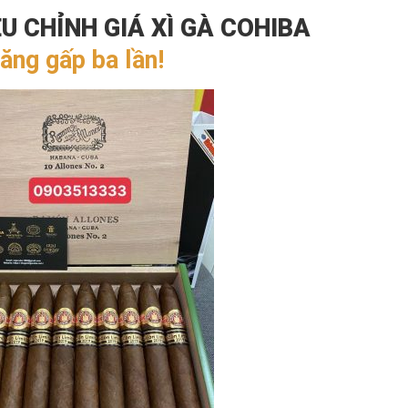
ỀU CHỈNH GIÁ XÌ GÀ COHIBA
ăng gấp ba lần!