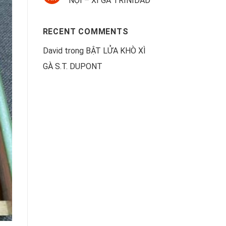
NỘI – XÌ GÀ TRINIDAD
RECENT COMMENTS
David
trong
BẬT LỬA KHÒ XÌ
GÀ S.T. DUPONT