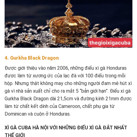
4. Gurkha Black Dragon
Được giới thiệu vào năm 2006, những điếu xì gà Honduras
được làm từ xương ức của lạc đà với 100 điếu trong mỗi
hộp. Nhưng thật không may cho những người đam mê hút xì
gà vì nhà sản xuất chỉ cho ra mắt 5 “bản giới hạn”. Điếu xì gà
Gurkha Black Dragon dài 21,5cm và đường kính 21mm được
làm từ chất kết dính của Cameroon, chất phụ gia từ
Dominican và cuộn ở Honduras.
XÌ GÀ CUBA HÀ NỘI VỚI NHỮNG ĐIẾU XÌ GÀ ĐẮT NHẤT
THẾ GIỚI