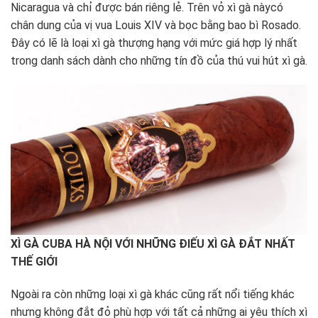
Nicaragua và chỉ được bán riêng lẻ. Trên vỏ xì gà nàycó
chân dung của vị vua Louis XIV và bọc bằng bao bì Rosado.
Đây có lẽ là loại xì gà thượng hạng với mức giá hợp lý nhất
trong danh sách dành cho những tín đồ của thú vui hút xì gà.
XÌ GÀ CUBA HÀ NỘI VỚI NHỮNG ĐIẾU XÌ GÀ ĐẮT NHẤT
THẾ GIỚI
Ngoài ra còn những loại xì gà khác cũng rất nổi tiếng khác
nhưng không đắt đỏ phù hợp với tất cả những ai yêu thích xì