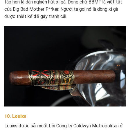
tập hơn là dân nghiện hút xì gà. Dòng chữ BBMF là viết tắt
của Big Bad Mother F**ker. Người ta gọi nó là dòng xì gà
được thiết kế để gây tranh cãi.
10. Louixs
Louixs được sản xuất bởi Công ty Goldwyn Metropolitan ở