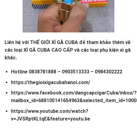
Liên hệ với
THẾ GIỚI XÌ GÀ CUBA
để tham khảo thêm về
các loại
XÌ GÀ CUBA CAO CẤP
và các loại
phụ kiện xì gà
khác.
Hotline
0838781888
–
0903513333
–
0984302222
https://thegioixigacubahanoi.com/
https://www.facebook.com/dangcapcigarCuba/inbox/?
mailbox_id=688105141654963&selected_item_id=100
https://www.youtube.com/watch?
v=JVSRptKLtqE&feature=youtu.be