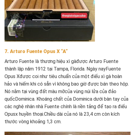
7. Arturo Fuente Opus X “A”
Arturo Fuente là thương hiệu xì gàđược Arturo Fuente
thành lập năm 1912 tại Tampa, Florida. Ngày nayFuente
Opus Xđược coi như tiêu chuẩn của một điếu xì gà hoàn
hảo và hiếm khi có sẵn vì không bao giờ được bán theo hộp.
Nó nằm tại vùng đất màu mỡcủa vùng núi lửa của đảo
quốcDominica. Khoáng chất của Dominica dưới bàn tay của
các nghệ nhân nhà Fuente chính là nền tảng để tạo ra điếu
Opusx huyền thoại.Chiều dài của nó là 23,4 cm còn kích
thước vòng khoảng 1,3 cm.