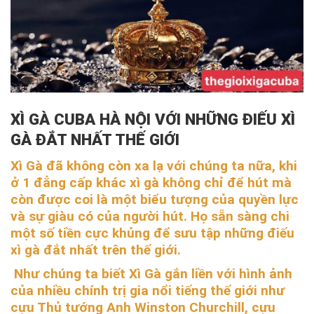
XÌ GÀ CUBA HÀ NỘI VỚI NHỮNG ĐIẾU XÌ
GÀ ĐẮT NHẤT THẾ GIỚI
Xì Gà đã không còn xa lạ với chúng ta nữa, khi
ở 1 đẳng cấp khác xì gà không chỉ để hút mà
còn được coi là một biểu tượng của quyền lực
và sự giàu có của người hút. Họ sẵn sàng chi
một số tiền cực khủng để sưu tập những điếu
xì gà đắt nhất trên thế giới.
Như chúng ta biết Xì Gà gắn liền với hình ảnh
của nhiều chính trị gia nổi tiếng thế giới như
cựu Thủ tướng Anh Winston Churchill, cựu