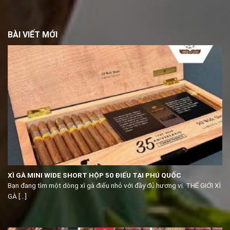
BÀI VIẾT MỚI
XÌ GÀ MINI WIDE SHORT HỘP 50 ĐIẾU TẠI PHÚ QUỐC
Bạn đang tìm một dòng xì gà điếu nhỏ với đầy đủ hương vị. THẾ GIỚI XÌ
GÀ [...]