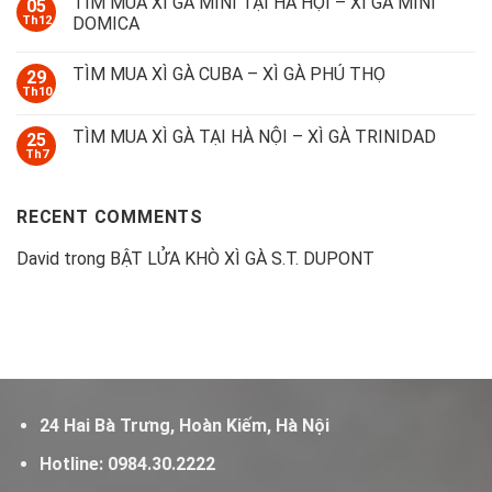
TÌM MUA XÌ GÀ MINI TẠI HÀ HỘI – XÌ GÀ MINI
05
Th12
DOMICA
TÌM MUA XÌ GÀ CUBA – XÌ GÀ PHÚ THỌ
29
Th10
TÌM MUA XÌ GÀ TẠI HÀ NỘI – XÌ GÀ TRINIDAD
25
Th7
RECENT COMMENTS
David
trong
BẬT LỬA KHÒ XÌ GÀ S.T. DUPONT
24 Hai Bà Trưng, Hoàn Kiếm, Hà Nội
Hotline:
0984.30.2222