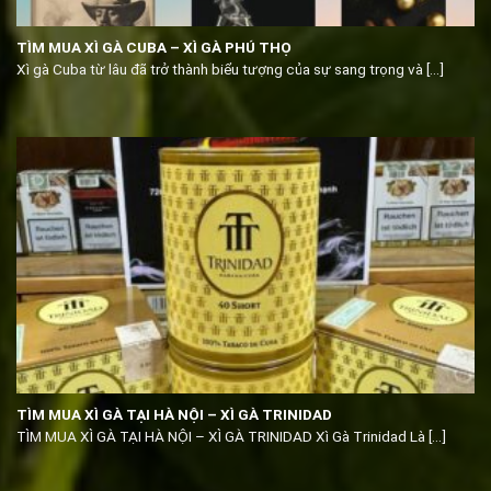
TÌM MUA XÌ GÀ CUBA – XÌ GÀ PHÚ THỌ
Xì gà Cuba từ lâu đã trở thành biểu tượng của sự sang trọng và [...]
TÌM MUA XÌ GÀ TẠI HÀ NỘI – XÌ GÀ TRINIDAD
TÌM MUA XÌ GÀ TẠI HÀ NỘI – XÌ GÀ TRINIDAD Xì Gà Trinidad Là [...]