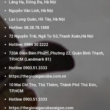
Láng Hạ, Đống Đa, Hà Nội
Nguyễn Văn Linh, Hà Nội
Lạc Long Quân, Hồ Tây, Hà Nội
Hotline:
08.38.78.1888
72 Nguyễn Trãi, Ngã Tư Sở,Thanh Xuân,Hà Nội
Hotline:
0984 30 2222
720A Điện Biên Phủ ,Phường 22, Quận Bình Thạnh,
TP.HCM (Landmark 81)
Hotline
0903.51.3333
https://thegioixigacuba.com.vn
10 Mai Chí Thọ, Thủ Thiêm, Thành Phố Thủ Đức,
TP.HCM
Hotline
0903.51.3333
https://thegioixigacubasaigon.com