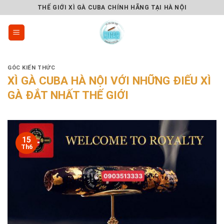
Skip
THẾ GIỚI XÌ GÀ CUBA CHÍNH HÃNG TẠI HÀ NỘI
to
content
GÓC KIẾN THỨC
XÌ GÀ CUBA HÀ NỘI VỚI NHỮNG ĐIẾU XÌ
GÀ ĐẮT NHẤT THẾ GIỚI
15
Th6