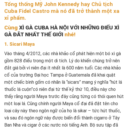
Tổng thống Mỹ John Kennedy hay Chủ tịch
Cuba Fidel Castro mà nó đã trở thành một xa
xỉ phẩm.
Cùng
XÌ GÀ CUBA HÀ NỘI VỚI NHỮNG ĐIẾU XÌ
GÀ ĐẮT NHẤT THẾ GIỚI
nhé!
1. Sicari Maya
Vào tháng 4/2012, các nhà khảo cổ phát hiện một bó xì gà
gồm 828 điếu trong một di tích. Lý do khiến chúng trở nên
đắt giá bởi vì niên đại ít nhất là 600 năm tuổi. Các nhà khảo
cổ của trường Đại học Tampa ở Guatemala đã khai quật
một chiếc bình gốm có nhãn là “sicars” mang ý nghĩa “hút lá
thuốc lá cuộn”có niên đại từ thế kỷ thứ 10, điều này cho
thấy rằng người Maya trước đây cũng từng có thói quen hút
một loại lá. Cũng chính người Maya cổ đại đã đặt tên cho
loại cây này theo ngôn ngữ của họ là sikar – tức hút thuốc,
và sau đó ngôn ngữ này được biến đổi thành cigarro ở Tây
Ban Nha và cigar ở các nước nói tiếng Anh. Bộ sưu tập đã