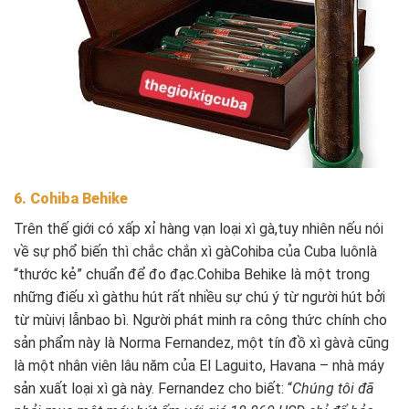
6. Cohiba Behike
Trên thế giới có xấp xỉ hàng vạn loại xì gà,tuy nhiên nếu nói
về sự phổ biến thì chắc chắn xì gàCohiba của Cuba luônlà
“thước kẻ” chuẩn để đo đạc.Cohiba Behike là một trong
những điếu xì gàthu hút rất nhiều sự chú ý từ người hút bởi
từ mùivị lẫnbao bì. Người phát minh ra công thức chính cho
sản phẩm này là Norma Fernandez, một tín đồ xì gàvà cũng
là một nhân viên lâu năm của El Laguito, Havana – nhà máy
sản xuất loại xì gà này. Fernandez cho biết: “
Chúng tôi đã