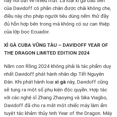
này nổi bật về nhiều mặt. Là loại xì gà đầu tiên
của Davidoff có phần chân được chải không che,
điều này cho phép người tiêu dùng nếm thử đầy
đủ hỗn hợp bên trong mà không có sự can thiệp
của lớp bọc Ecuador.
XÌ GÀ CUBA VŨNG TÀU – DAVIDOFF YEAR OF
THE DRAGON LIMITED EDITION 2024
Năm con Rồng 2024 không phải là tác phẩm duy
nhất Davidoff phát hành nhân dịp Tết Nguyên
Đán. Khi phát hành loại
xì gà
này, Davidoff cũng
sẽ tung ra một số phụ kiện độc quyền. Hợp tác
với các nghệ sĩ Zhang Zhaoying và Sika Viagbo,
Davidoff đã cho ra mắt một chiếc máy làm ẩm
tuyệt tác khảm thủy tinh Year of the Dragon. Máy