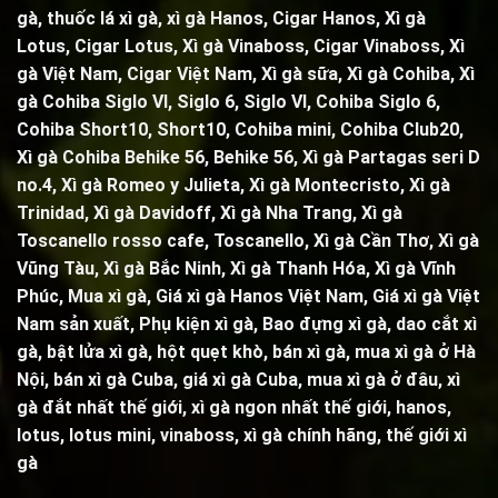
gà
, thuốc lá xì gà, xì gà Hanos, Cigar Hanos, Xì gà
Lotus, Cigar Lotus, Xì gà Vinaboss, Cigar Vinaboss, Xì
gà Việt Nam, Cigar Việt Nam,
Xì gà sữa
,
Xì gà Cohiba
,
Xì
gà Cohiba Siglo VI
,
Siglo 6
,
Siglo VI
,
Cohiba Siglo 6
,
Cohiba Short10, Short10,
Cohiba mini
,
Cohiba Club20
,
Xì gà Cohiba Behike 56
,
Behike 56
,
Xì gà Partagas seri D
no.4
,
Xì gà Romeo y Julieta
,
Xì gà Montecristo
,
Xì gà
Trinidad,
Xì gà Davidoff, Xì gà Nha Trang,
Xì gà
Toscanello rosso cafe
,
Toscanello
, Xì gà Cần Thơ, Xì gà
Vũng Tàu, Xì gà Bắc Ninh, Xì gà Thanh Hóa, Xì gà Vĩnh
Phúc, Mua xì gà, Giá xì gà Hanos Việt Nam, Giá xì gà Việt
Nam sản xuất,
Phụ kiện xì gà
,
Bao đựng xì gà
,
dao cắt xì
gà
,
bật lửa xì gà
,
hột quẹt khò
, bán xì gà, mua xì gà ở Hà
Nội, bán xì gà Cuba, giá xì gà Cuba, mua xì gà ở đâu, xì
gà đắt nhất thế giới, xì gà ngon nhất thế giới, hanos,
lotus, lotus mini, vinaboss,
xì gà chính hãng, thế giới xì
gà