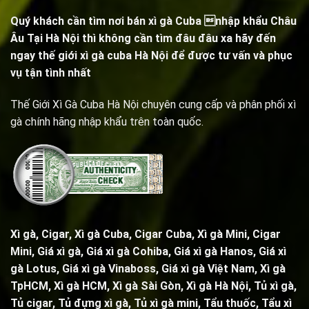
Quý khách cần tìm nơi bán xì gà Cuba nhập khẩu Châu
Âu Tại Hà Nội thì không cần tìm đâu đâu xa hãy đến
ngay thế giới xì gà cuba Hà Nội để được tư vấn và phục
vụ tận tình nhất
Thế Giới Xì Gà Cuba Hà Nội chuyên cung cấp và phân phối xì
gà chính hãng nhập khẩu trên toàn quốc.
Xì gà, Cigar,
Xì gà Cuba, Cigar Cuba
,
Xì gà Mini, Cigar
Mini
, Giá xì gà,
Giá xì gà Cohiba
, Giá xì gà Hanos, Giá xì
gà Lotus, Giá xì gà Vinaboss, Giá xì gà Việt Nam, Xì gà
TpHCM, Xì gà HCM, Xì gà Sài Gòn,
Xì gà Hà Nội
,
Tủ xì gà
,
Tủ cigar,
Tủ đựng xì gà
,
Tủ xì gà mini
,
Tẩu thuốc
,
Tẩu xì