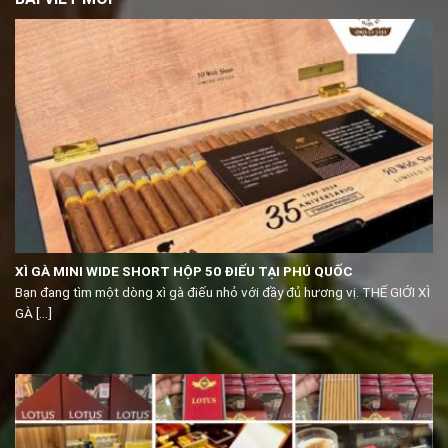
XÌ GÀ MINI WIDE SHORT HỘP 50 ĐIẾU TẠI PHÚ QUỐC
Bạn đang tìm một dòng xì gà điếu nhỏ với đầy đủ hương vị. THẾ GIỚI XÌ
GÀ [...]