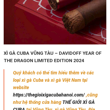
XÌ GÀ CUBA VŨNG TÀU – DAVIDOFF YEAR OF
THE DRAGON LIMITED EDITION 2024
Quý khách có thể tìm hiểu thêm về các
loại xì gà Cuba và xì gà Việt Nam tại
website
https://thegioixigacubahanoi.com/
,cũng
như hệ thống cửa hàng
THẾ GIỚI XÌ GÀ
CUBA
tại Vũng Tàu, xì gà Vũng Tàu. Địa