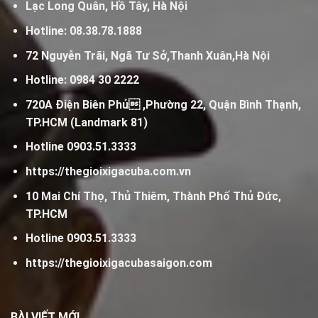
Lạc Long Quân, Hồ Tây, Hà Nội
Hotline:
08.38.78.1888
72 Nguyễn Trãi, Ngã Tư Sở,Thanh Xuân,Hà Nội
Hotline:
0984 30 2222
720A Điện Biên Phủ ,Phường 22, Quận Bình Thạnh,
TP.HCM (Landmark 81)
Hotline
0903.51.3333
https://thegioixigacuba.com.vn
10 Mai Chí Thọ, Thủ Thiêm, Thành Phố Thủ Đức,
TP.HCM
Hotline
0903.51.3333
https://thegioixigacubasaigon.com
BÀI VIẾT MỚI