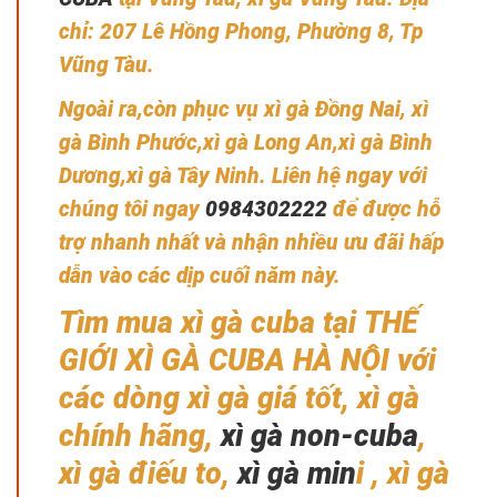
chỉ: 207 Lê Hồng Phong, Phường 8, Tp
Vũng Tàu.
Ngoài ra,còn phục vụ xì gà Đồng Nai, xì
gà Bình Phước,xì gà Long An,xì gà Bình
Dương,xì gà Tây Ninh. Liên hệ ngay với
chúng tôi ngay
0984302222
để được hỗ
trợ nhanh nhất và nhận nhiều ưu đãi hấp
dẫn vào các dịp cuối năm này.
Tìm mua xì gà cuba tại THẾ
GIỚI XÌ GÀ CUBA HÀ NỘI với
các dòng xì gà giá tốt, xì gà
chính hãng,
xì gà non-cuba
,
xì gà điếu to,
xì gà min
i , xì gà