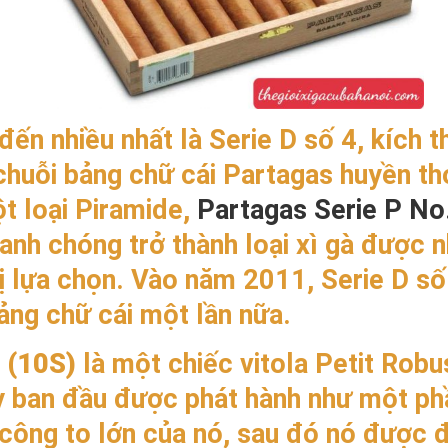
đến nhiều nhất là Serie D số 4, kích 
chuỗi bảng chữ cái Partagas huyền th
t loại Piramide,
Partagas Serie P No
hanh chóng trở thành loại xì gà được 
 lựa chọn. Vào năm 2011, Serie D số 
ảng chữ cái một lần nữa.
 (10S)
là một chiếc vitola Petit Rob
 ban đầu được phát hành như một phầ
công to lớn của nó, sau đó nó được 