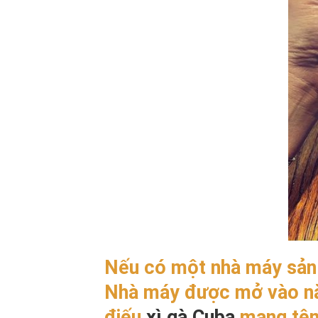
Nếu có một nhà máy sản x
Nhà máy được mở vào nă
điếu
xì gà Cuba
mang tên