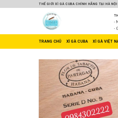
Skip
THẾ GIỚI XÌ GÀ CUBA CHÍNH HÃNG TẠI HÀ NỘI
to
TH
content
- 
- 
TRANG CHỦ
XÌ GÀ CUBA
XÌ GÀ VIỆT 