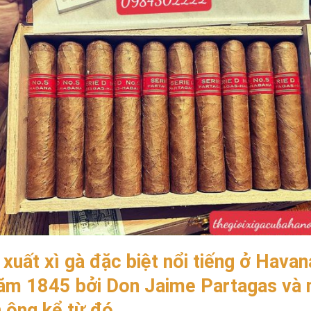
uất xì gà đặc biệt nổi tiếng ở Havana
m 1845 bởi Don Jaime Partagas và n
 ông kể từ đó.