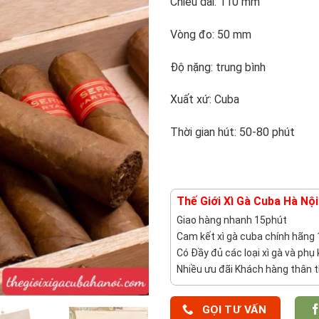
Chiều dài: 110 mm
Vòng đo: 50 mm
Độ nặng: trung bình
Xuất xứ: Cuba
Thời gian hút: 50-80 phút
Thế Giới Xì Gà Cuba Hà Nội
Giao hàng nhanh 15phút
Cam kết xì gà cuba chính hãng
Có Đầy đủ các loại xì gà và phụ 
Nhiều ưu đãi Khách hàng thân t
GỌI TƯ VẤN