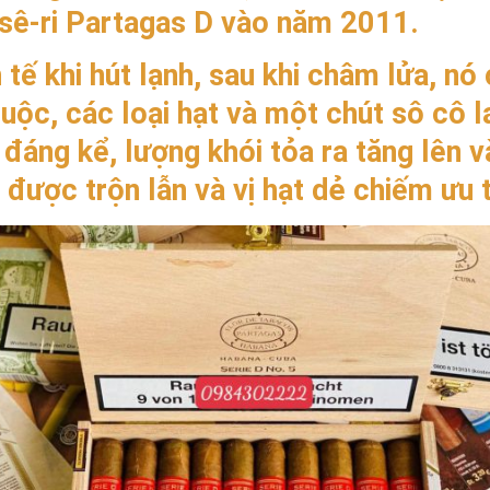
sê-ri Partagas D vào năm 2011.
 tế khi hút lạnh, sau khi châm lửa, nó 
thuộc, các loại hạt và một chút sô cô 
 đáng kể, lượng khói tỏa ra tăng lên 
 được trộn lẫn và vị hạt dẻ chiếm ưu 