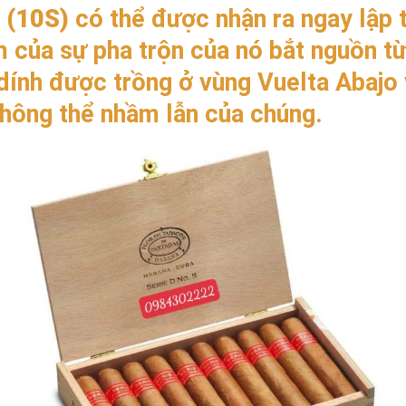
 (10S)
có thể được nhận ra ngay lập t
 của sự pha trộn của nó bắt nguồn từ
 dính được trồng ở vùng Vuelta Abajo
hông thể nhầm lẫn của chúng.