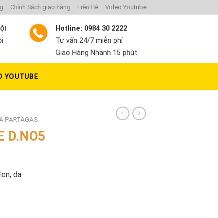
ng
Chính Sách giao hàng
Liên Hệ
Video Youtube
Hotline: 0984 30 2222
NỘI
ội
Tư vấn 24/7 miễn phí
Giao Hàng Nhanh 15 phút
O YOUTUBE
GÀ PARTAGAS
E D.NO5
đen, da