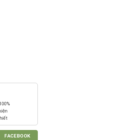
 100%
kiện
hiết
FACEBOOK