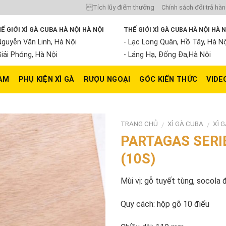
Tích lũy điểm thưởng
Chính sách đổi trả hà
Ế GIỚI XÌ GÀ CUBA HÀ NỘI HÀ NỘI
THẾ GIỚI XÌ GÀ CUBA HÀ NỘI HÀ 
Nguyễn Văn Linh, Hà Nội
- Lạc Long Quân, Hồ Tây, Hà N
Giải Phóng, Hà Nội
- Láng Hạ, Đống Đa,Hà Nội
NAM
PHỤ KIỆN XÌ GÀ
RƯỢU NGOẠI
GÓC KIẾN THỨC
VIDE
TRANG CHỦ
XÌ GÀ CUBA
XÌ 
/
/
PARTAGAS SERI
(10S)
Mùi vị: gỗ tuyết tùng, socola 
Quy cách: hộp gỗ 10 điếu