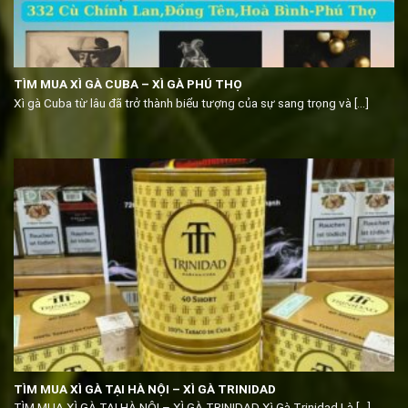
TÌM MUA XÌ GÀ CUBA – XÌ GÀ PHÚ THỌ
Xì gà Cuba từ lâu đã trở thành biểu tượng của sự sang trọng và [...]
TÌM MUA XÌ GÀ TẠI HÀ NỘI – XÌ GÀ TRINIDAD
TÌM MUA XÌ GÀ TẠI HÀ NỘI – XÌ GÀ TRINIDAD Xì Gà Trinidad Là [...]