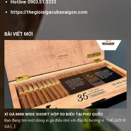
Hotline
0903.51.3333
https://thegioixigacubasaigon.com
BÀI VIẾT MỚI
XÌ GÀ MINI WIDE SHORT HỘP 50 ĐIẾU TẠI PHÚ QUỐC
Bạn đang tìm một dòng xì gà điếu nhỏ với đầy đủ hương vị. THẾ GIỚI XÌ
GÀ [...]