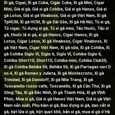
Xì gà, Cigar,
Xì gà Cuba, Cigar Cuba
,
Xì gà Mini, Cigar
Mini
, Giá xì gà,
Giá xì gà Cohiba
, Giá xì gà Hanos, Giá xì
gà Lotus, Giá xì gà Vinaboss, Giá xì gà Việt Nam, Xì gà
TpHCM, Xì gà HCM, Xì gà Sài Gòn,
Xì gà Hà Nội
,
Tủ xì gà
,
Tủ cigar,
Tủ đựng xì gà
,
Tủ xì gà mini
,
Tẩu thuốc
,
Tẩu xì
gà
, thuốc lá xì gà, xì gà Hanos, Cigar Hanos, Xì gà
Lotus, Cigar Lotus, Xì gà Vinaboss, Cigar Vinaboss, Xì
gà Việt Nam, Cigar Việt Nam,
Xì gà sữa
,
Xì gà Cohiba
,
Xì
gà Cohiba Siglo VI
,
Siglo 6
,
Siglo VI
,
Cohiba Siglo 6
,
Cohiba Short10, Short10,
Cohiba mini
,
Cohiba Club20
,
Xì gà Cohiba Behike 56
,
Behike 56
,
Xì gà Partagas seri D
no.4
,
Xì gà Romeo y Julieta
,
Xì gà Montecristo
,
Xì gà
Trinidad,
Xì gà Davidoff, Xì gà Nha Trang,
Xì gà
Toscanello rosso cafe
,
Toscanello
, Xì gà Cần Thơ, Xì gà
Vũng Tàu, Xì gà Bắc Ninh, Xì gà Thanh Hóa, Xì gà Vĩnh
Phúc, Mua xì gà, Giá xì gà Hanos Việt Nam, Giá xì gà Việt
Nam sản xuất,
Phụ kiện xì gà
,
Bao đựng xì gà
,
dao cắt xì
gà
,
bật lửa xì gà
,
hột quẹt khò
, bán xì gà, mua xì gà ở Hà