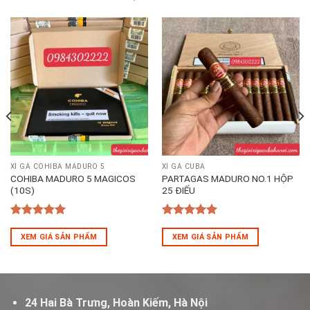
XÌ GÀ COHIBA MADURO 5
XÌ GÀ CUBA
COHIBA MADURO 5 MAGICOS
PARTAGAS MADURO NO.1 HỘP
(10S)
25 ĐIẾU
5
out of 5
5
out of 5
XEM GIÁ SẢN PHẨM
XEM GIÁ SẢN PHẨM
24 Hai Bà Trưng, Hoàn Kiếm, Hà Nội