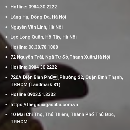
Hotline:
0984.30.2222
Láng Hạ, Đống Đa, Hà Nội
Nguyễn Văn Linh, Hà Nội
Lạc Long Quân, Hồ Tây, Hà Nội
Hotline:
08.38.78.1888
72 Nguyễn Trãi, Ngã Tư Sở,Thanh Xuân,Hà Nội
Hotline:
0984 30 2222
720A Điện Biên Phủ ,Phường 22, Quận Bình Thạnh,
TP.HCM (Landmark 81)
Hotline
0903.51.3333
https://thegioixigacuba.com.vn
10 Mai Chí Thọ, Thủ Thiêm, Thành Phố Thủ Đức,
TP.HCM