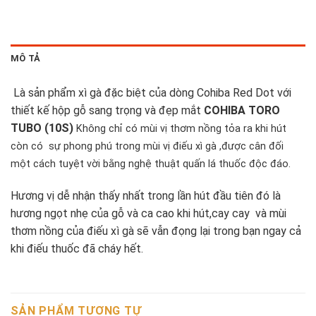
MÔ TẢ
Là sản phẩm xì gà đặc biệt của dòng Cohiba Red Dot với
thiết kế hộp gỗ sang trọng và đẹp mắt
COHIBA TORO
TUBO (10S)
Không chỉ có mùi vị thơm nồng tỏa ra khi hút
còn có sự phong phú trong mùi vị điếu xì gà ,được cân đối
một cách tuyệt vời bằng nghệ thuật quấn lá thuốc độc đáo.
Hương vị dễ nhận thấy nhất trong lần hút đầu tiên đó là
hương ngọt nhẹ của gỗ và ca cao khi hút,cay cay và mùi
thơm nồng của điếu xì gà sẽ vẫn đọng lại trong bạn ngay cả
khi điếu thuốc đã cháy hết.
SẢN PHẨM TƯƠNG TỰ