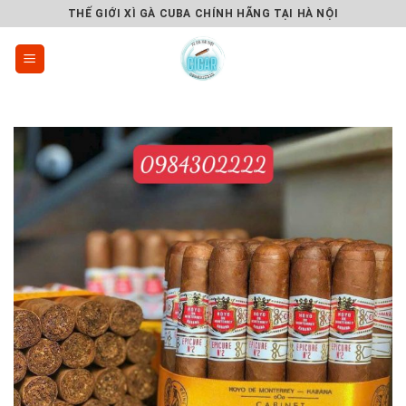
Skip
THẾ GIỚI XÌ GÀ CUBA CHÍNH HÃNG TẠI HÀ NỘI
to
content