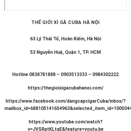
THẾ GIỚI XÌ GÀ CUBA HÀ NỘI
63 Lý Thái Tổ, Hoàn Kiếm, Hà Nội
53 Nguyễn Huệ, Quận 1, TP. HCM
Hotline
0838781888
–
0903513333
–
0984302222
https://thegioixigacubahanoi.com/
https://www.facebook.com/dangcapcigarCuba/inbox/?
mailbox_id=688105141654963&selected_item_id=100034
https://www.youtube.com/watch?
v=JVSRptKLtqE&feature=youtu.be