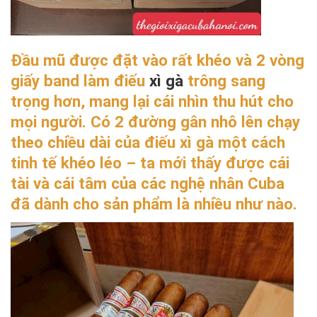
Đầu mũ được đặt vào rất khéo và 2 vòng
giấy band làm điếu
xì gà
trông sang
trọng hơn, mang lại cái nhìn thu hút cho
mọi người. Có 2 đường gân nhô lên chạy
theo chiều dài của điếu xì gà một cách
tinh tế khéo léo – ta mới thấy được cái
tài và cái tâm của các nghệ nhân Cuba
đã dành cho sản phẩm là nhiều như nào.