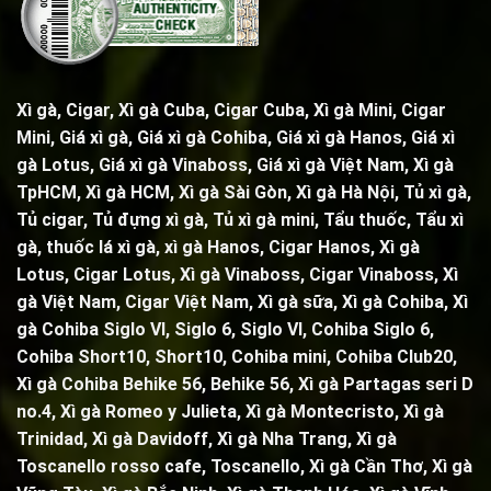
Xì gà, Cigar,
Xì gà Cuba, Cigar Cuba
,
Xì gà Mini, Cigar
Mini
, Giá xì gà,
Giá xì gà Cohiba
, Giá xì gà Hanos, Giá xì
gà Lotus, Giá xì gà Vinaboss, Giá xì gà Việt Nam, Xì gà
TpHCM, Xì gà HCM, Xì gà Sài Gòn,
Xì gà Hà Nội
,
Tủ xì gà
,
Tủ cigar,
Tủ đựng xì gà
,
Tủ xì gà mini
,
Tẩu thuốc
,
Tẩu xì
gà
, thuốc lá xì gà, xì gà Hanos, Cigar Hanos, Xì gà
Lotus, Cigar Lotus, Xì gà Vinaboss, Cigar Vinaboss, Xì
gà Việt Nam, Cigar Việt Nam,
Xì gà sữa
,
Xì gà Cohiba
,
Xì
gà Cohiba Siglo VI
,
Siglo 6
,
Siglo VI
,
Cohiba Siglo 6
,
Cohiba Short10, Short10,
Cohiba mini
,
Cohiba Club20
,
Xì gà Cohiba Behike 56
,
Behike 56
,
Xì gà Partagas seri D
no.4
,
Xì gà Romeo y Julieta
,
Xì gà Montecristo
,
Xì gà
Trinidad,
Xì gà Davidoff, Xì gà Nha Trang,
Xì gà
Toscanello rosso cafe
,
Toscanello
, Xì gà Cần Thơ, Xì gà