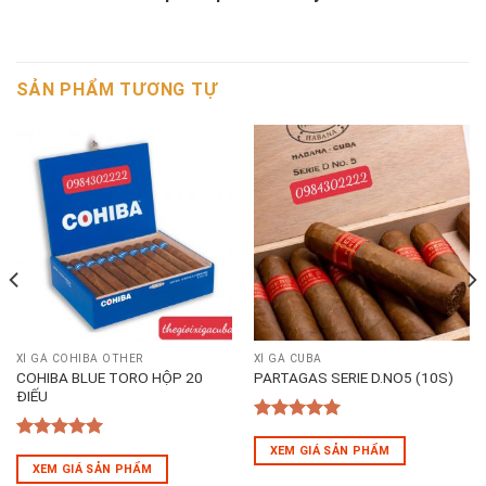
SẢN PHẨM TƯƠNG TỰ
XÌ GÀ COHIBA OTHER
XÌ GÀ CUBA
COHIBA BLUE TORO HỘP 20
PARTAGAS SERIE D.NO5 (10S)
ĐIẾU
5
out of 5
5
out of 5
XEM GIÁ SẢN PHẨM
XEM GIÁ SẢN PHẨM