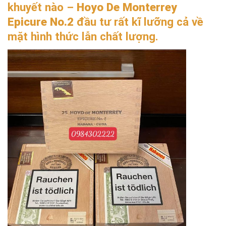
khuyết nào –
Hoyo De Monterrey
Epicure No.2
đầu tư rất kĩ lưỡng cả về
mặt hình thức lẫn chất lượng.