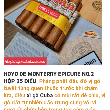
HOYO DE MONTERRY EPICURE NO.2
HỘP 25 ĐIẾU
Phảng phất đâu đó vị gỗ
tuyết tùng quen thuộc trước khi châm
lửa, điếu
xì gà Cuba
có mùi rất dễ chịu, vị
gỗ đất tự nhiên đặc trưng cùng với vị
ngọt ẩn chứa bên trong tạo cảm giác