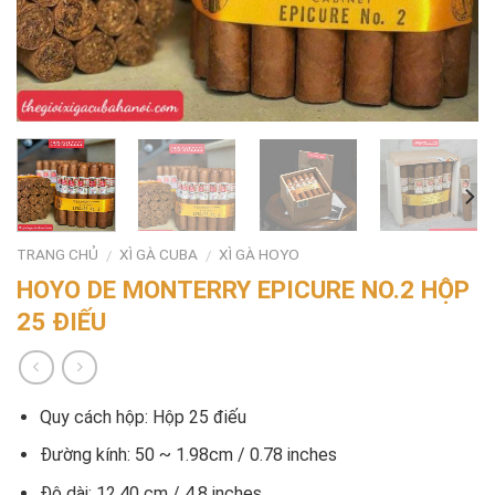
TRANG CHỦ
XÌ GÀ CUBA
XÌ GÀ HOYO
/
/
HOYO DE MONTERRY EPICURE NO.2 HỘP
25 ĐIẾU
Quy cách hộp: Hộp 25 điếu
Đường kính: 50 ~ 1.98cm / 0.78 inches
Độ dài: 12.40 cm / 4.8 inches