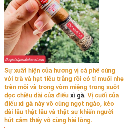
Sự xuất hiện của hương vị cà phê cùng
với trà và hạt tiêu trắng rồi có tí muối nhẹ
trên môi và trong vòm miệng trong suôt
dọc chiều dài của điếu
xì gà
. Vị cuối của
điếu
xì gà
này vô cùng ngọt ngào, kéo
dài lâu thật lâu và thật sự khiến người
hút cảm thấy vô cùng hài lòng.