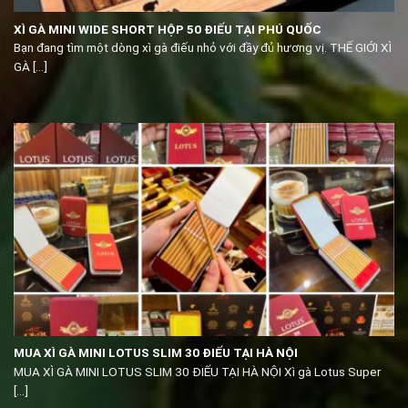
XÌ GÀ MINI WIDE SHORT HỘP 50 ĐIẾU TẠI PHÚ QUỐC
Bạn đang tìm một dòng xì gà điếu nhỏ với đầy đủ hương vị. THẾ GIỚI XÌ
GÀ [...]
MUA XÌ GÀ MINI LOTUS SLIM 30 ĐIẾU TẠI HÀ NỘI
MUA XÌ GÀ MINI LOTUS SLIM 30 ĐIẾU TẠI HÀ NỘI Xì gà Lotus Super
[...]