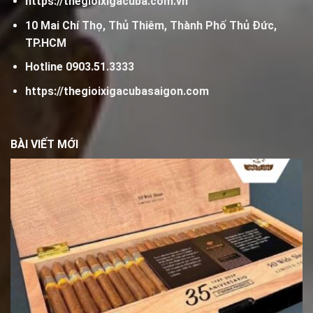
https://thegioixigacuba.com.vn
10 Mai Chí Thọ, Thủ Thiêm, Thành Phố Thủ Đức,
TP.HCM
Hotline
0903.51.3333
https://thegioixigacubasaigon.com
BÀI VIẾT MỚI