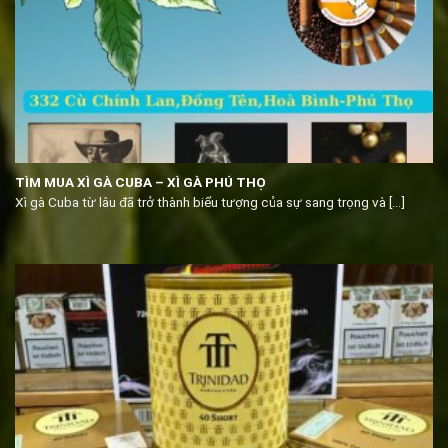
TÌM MUA XÌ GÀ CUBA – XÌ GÀ PHÚ THỌ
Xì gà Cuba từ lâu đã trở thành biểu tượng của sự sang trọng và [...]