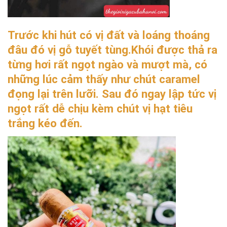
Trước khi hút có vị đất và loáng thoáng
đâu đó vị gỗ tuyết tùng.Khói được thả ra
từng hơi rất ngọt ngào và mượt mà, có
những lúc cảm thấy như chút caramel
đọng lại trên lưỡi. Sau đó ngay lập tức vị
ngọt rất dễ chịu kèm chút vị hạt tiêu
trắng kéo đến.