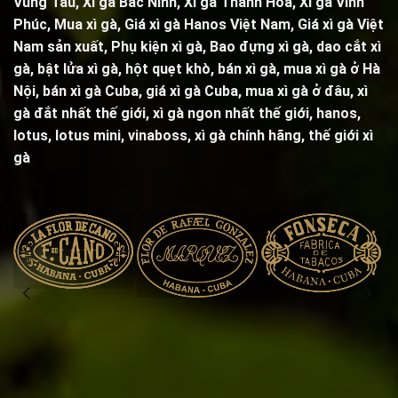
Vũng Tàu, Xì gà Bắc Ninh, Xì gà Thanh Hóa, Xì gà Vĩnh
Phúc, Mua xì gà, Giá xì gà Hanos Việt Nam, Giá xì gà Việt
Nam sản xuất,
Phụ kiện xì gà
,
Bao đựng xì gà
,
dao cắt xì
gà
,
bật lửa xì gà
,
hột quẹt khò
, bán xì gà, mua xì gà ở Hà
Nội, bán xì gà Cuba, giá xì gà Cuba, mua xì gà ở đâu, xì
gà đắt nhất thế giới, xì gà ngon nhất thế giới, hanos,
lotus, lotus mini, vinaboss,
xì gà chính hãng, thế giới xì
gà