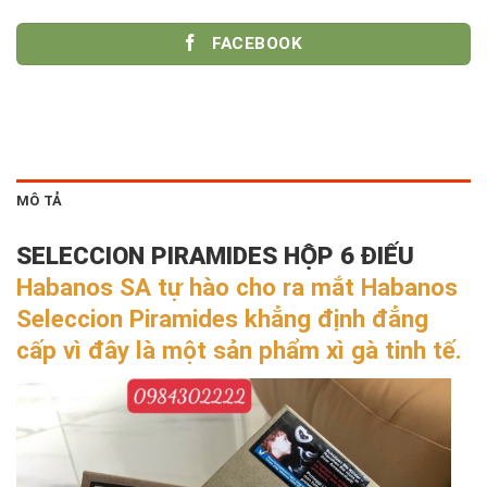
FACEBOOK
MÔ TẢ
SELECCION PIRAMIDES HỘP 6 ĐIẾU
Habanos SA tự hào cho ra mắt Habanos
Seleccion Piramides khẳng định đẳng
cấp vì đây là một sản phẩm xì gà tinh tế.