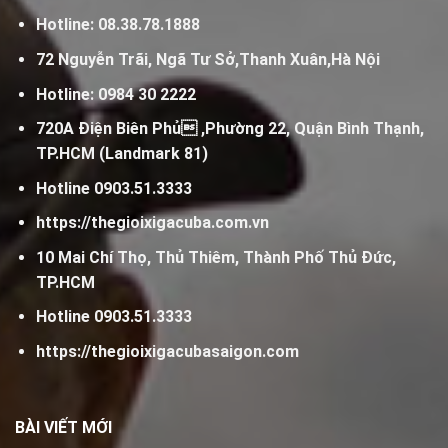
Hotline:
08.38.78.1888
72 Nguyễn Trãi, Ngã Tư Sở,Thanh Xuân,Hà Nội
Hotline:
0984 30 2222
720A Điện Biên Phủ ,Phường 22, Quận Bình Thạnh,
TP.HCM (Landmark 81)
Hotline
0903.51.3333
https://thegioixigacuba.com.vn
10 Mai Chí Thọ, Thủ Thiêm, Thành Phố Thủ Đức,
TP.HCM
Hotline
0903.51.3333
https://thegioixigacubasaigon.com
BÀI VIẾT MỚI