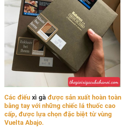
Các điếu
xì gà
được sản xuất hoàn toàn
bằng tay với những chiếc lá thuốc cao
cấp, được lựa chọn đặc biệt từ vùng
Vuelta Abajo.