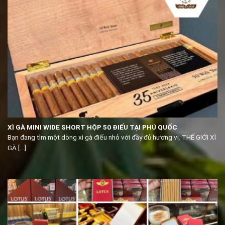
XÌ GÀ MINI WIDE SHORT HỘP 50 ĐIẾU TẠI PHÚ QUỐC
Bạn đang tìm một dòng xì gà điếu nhỏ với đầy đủ hương vị. THẾ GIỚI XÌ
GÀ [...]