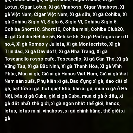
Lotus, Cigar Lotus, Xì gà Vinaboss, Cigar Vinaboss, Xì
gà Việt Nam, Cigar Việt Nam,
Xì gà sữa
,
Xì gà Cohiba
,
Xì
gà Cohiba Siglo VI
,
Siglo 6
,
Siglo VI
,
Cohiba Siglo 6
,
Cohiba Short10, Short10,
Cohiba mini
,
Cohiba Club20
,
Xì gà Cohiba Behike 56
,
Behike 56
,
Xì gà Partagas seri D
no.4
,
Xì gà Romeo y Julieta
,
Xì gà Montecristo
,
Xì gà
Trinidad,
Xì gà Davidoff, Xì gà Nha Trang,
Xì gà
Toscanello rosso cafe
,
Toscanello
, Xì gà Cần Thơ, Xì gà
Vũng Tàu, Xì gà Bắc Ninh, Xì gà Thanh Hóa, Xì gà Vĩnh
Phúc, Mua xì gà, Giá xì gà Hanos Việt Nam, Giá xì gà Việt
Nam sản xuất,
Phụ kiện xì gà
,
Bao đựng xì gà
,
dao cắt xì
gà
,
bật lửa xì gà
,
hột quẹt khò
, bán xì gà, mua xì gà ở Hà
Nội, bán xì gà Cuba, giá xì gà Cuba, mua xì gà ở đâu, xì
gà đắt nhất thế giới, xì gà ngon nhất thế giới, hanos,
lotus, lotus mini, vinaboss,
xì gà chính hãng, thế giới xì
gà