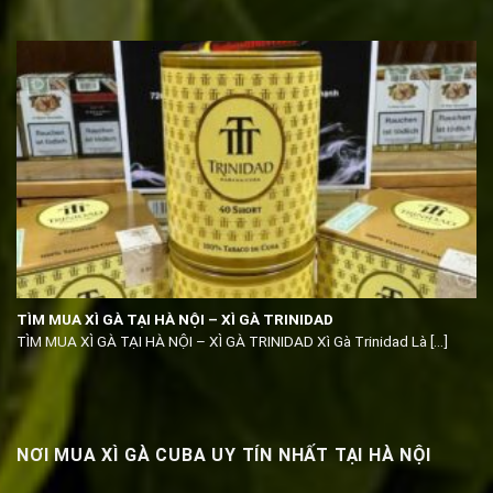
TÌM MUA XÌ GÀ TẠI HÀ NỘI – XÌ GÀ TRINIDAD
TÌM MUA XÌ GÀ TẠI HÀ NỘI – XÌ GÀ TRINIDAD Xì Gà Trinidad Là [...]
NƠI MUA XÌ GÀ CUBA UY TÍN NHẤT TẠI HÀ NỘI