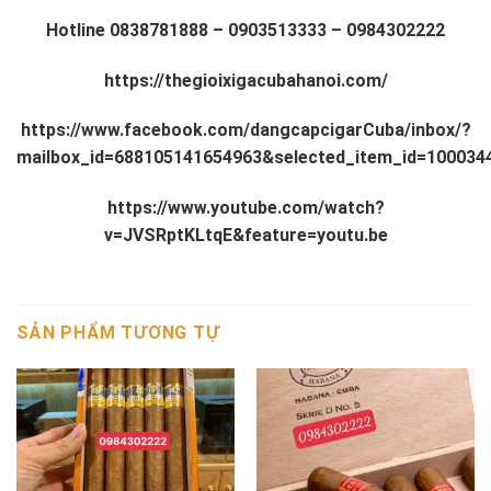
Hotline
0838781888
–
0903513333
–
0984302222
https://thegioixigacubahanoi.com/
https://www.facebook.com/dangcapcigarCuba/inbox/?
mailbox_id=688105141654963&selected_item_id=100034
https://www.youtube.com/watch?
v=JVSRptKLtqE&feature=youtu.be
SẢN PHẨM TƯƠNG TỰ