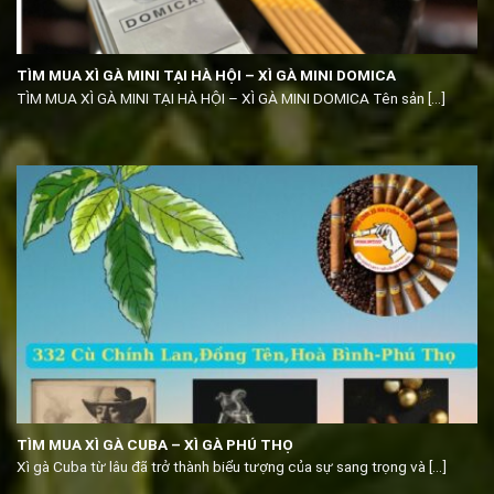
TÌM MUA XÌ GÀ MINI TẠI HÀ HỘI – XÌ GÀ MINI DOMICA
TÌM MUA XÌ GÀ MINI TẠI HÀ HỘI – XÌ GÀ MINI DOMICA Tên sản [...]
TÌM MUA XÌ GÀ CUBA – XÌ GÀ PHÚ THỌ
Xì gà Cuba từ lâu đã trở thành biểu tượng của sự sang trọng và [...]