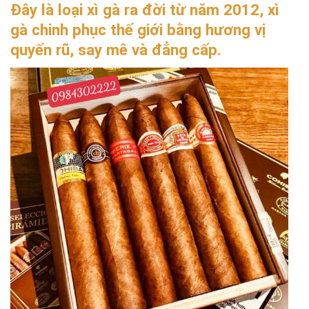
Đây là loại xì gà ra đời từ năm 2012, xì
gà chinh phục thế giới bằng hương vị
quyến rũ, say mê và đẳng cấp.