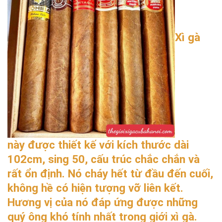
Xì gà
này được thiết kế với kích thước dài
102cm, sing 50, cấu trúc chắc chắn và
rất ổn định. Nó cháy hết từ đầu đến cuối,
không hề có hiện tượng vỡ liên kết.
Hương vị của nó đáp ứng được những
quý ông khó tính nhất trong giới xì gà.