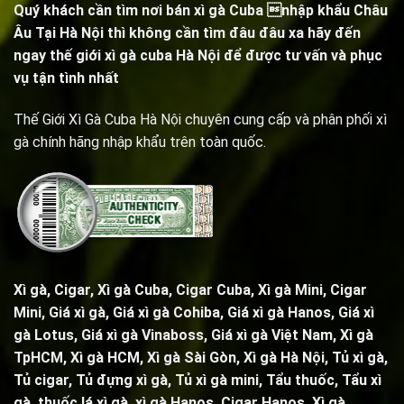
Quý khách cần tìm nơi bán xì gà Cuba nhập khẩu Châu
Âu Tại Hà Nội thì không cần tìm đâu đâu xa hãy đến
ngay thế giới xì gà cuba Hà Nội để được tư vấn và phục
vụ tận tình nhất
Thế Giới Xì Gà Cuba Hà Nội chuyên cung cấp và phân phối xì
gà chính hãng nhập khẩu trên toàn quốc.
Xì gà, Cigar,
Xì gà Cuba, Cigar Cuba
,
Xì gà Mini, Cigar
Mini
, Giá xì gà,
Giá xì gà Cohiba
, Giá xì gà Hanos, Giá xì
gà Lotus, Giá xì gà Vinaboss, Giá xì gà Việt Nam, Xì gà
TpHCM, Xì gà HCM, Xì gà Sài Gòn,
Xì gà Hà Nội
,
Tủ xì gà
,
Tủ cigar,
Tủ đựng xì gà
,
Tủ xì gà mini
,
Tẩu thuốc
,
Tẩu xì
gà
, thuốc lá xì gà, xì gà Hanos, Cigar Hanos, Xì gà