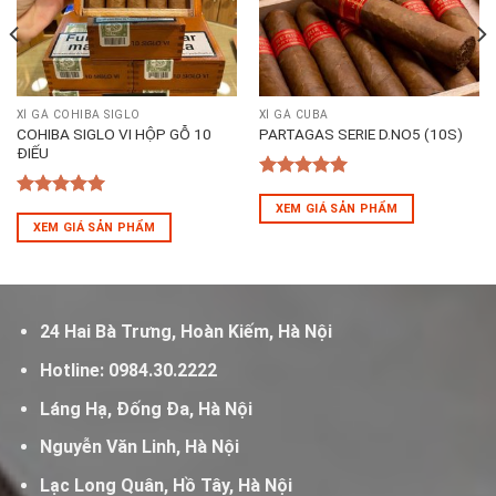
XÌ GÀ COHIBA SIGLO
XÌ GÀ CUBA
COHIBA SIGLO VI HỘP GỖ 10
PARTAGAS SERIE D.NO5 (10S)
ĐIẾU
5
out of 5
5
out of 5
XEM GIÁ SẢN PHẨM
XEM GIÁ SẢN PHẨM
24 Hai Bà Trưng, Hoàn Kiếm, Hà Nội
Hotline:
0984.30.2222
Láng Hạ, Đống Đa, Hà Nội
Nguyễn Văn Linh, Hà Nội
Lạc Long Quân, Hồ Tây, Hà Nội