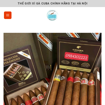
Skip
THẾ GIỚI XÌ GÀ CUBA CHÍNH HÃNG TẠI HÀ NỘI
to
content