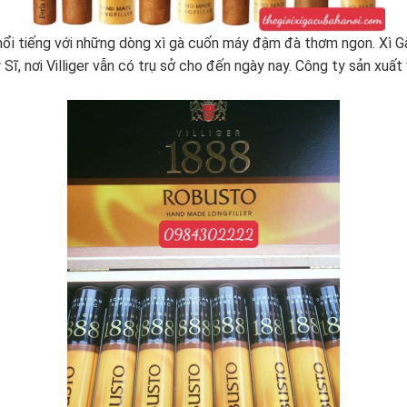
nổi tiếng với những dòng xì gà cuốn máy đậm đà thơm ngon. Xì G
y Sĩ, nơi Villiger vẫn có trụ sở cho đến ngày nay. Công ty sản xuất