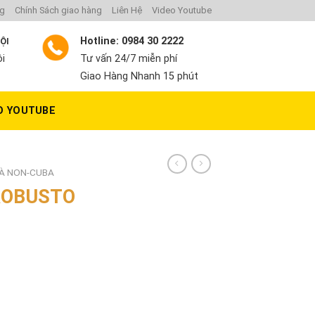
ng
Chính Sách giao hàng
Liên Hệ
Video Youtube
Hotline: 0984 30 2222
NỘI
ội
Tư vấn 24/7 miễn phí
Giao Hàng Nhanh 15 phút
O YOUTUBE
GÀ NON-CUBA
 ROBUSTO