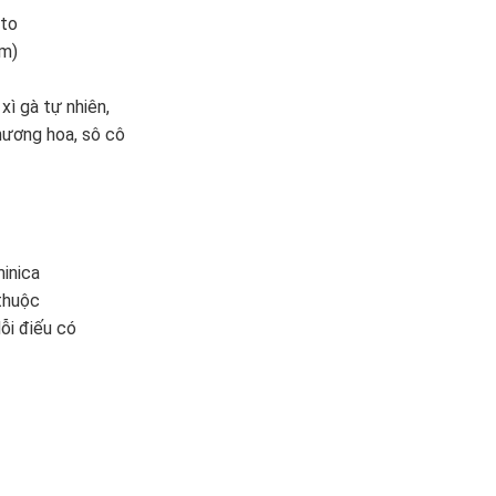
sto
mm)
xì gà tự nhiên,
hương hoa, sô cô
minica
thuộc
ỗi điếu có