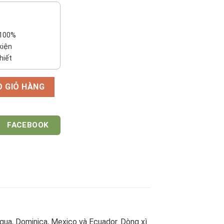
 100%
kiện
hiết
O GIỎ HÀNG
FACEBOOK
gua, Dominica, Mexico và Ecuador. Dòng xì