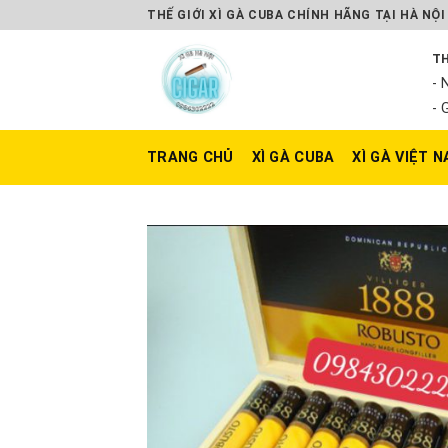
Skip
THẾ GIỚI XÌ GÀ CUBA CHÍNH HÃNG TẠI HÀ NỘI
to
TH
content
- 
- 
TRANG CHỦ
XÌ GÀ CUBA
XÌ GÀ VIỆT 