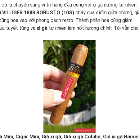
 cô la chuyển sang vị trí hàng đầu cùng với xì gà nướng tự nhiên
hi
VILLIGER 1888 ROBUSTO (10S)
cháy qua điểm giữa chừng, gia
g cũng hòa vào với phong cách retro. Thành phần hoa cũng giảm.
của tuyết tùng và
xì gà
tự nhiên làm nốt hương chính. Tôi vẫn chọn 
à Mini, Cigar Mini
, Giá xì gà,
Giá xì gà Cohiba
, Giá xì gà Hanos