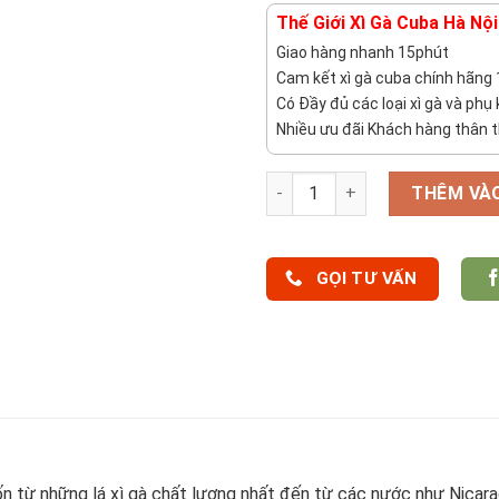
Thế Giới Xì Gà Cuba Hà Nội
Giao hàng nhanh 15phút
Cam kết xì gà cuba chính hãng
Có Đầy đủ các loại xì gà và phụ 
Nhiều ưu đãi Khách hàng thân t
Số lượng
THÊM VÀ
GỌI TƯ VẤN
 từ những lá xì gà chất lượng nhất đến từ các nước như Nicara