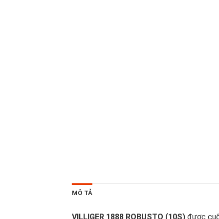
MÔ TẢ
VILLIGER 1888 ROBUSTO (10S)
được cuốn