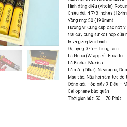
Hình dáng điếu (Vitola): Robu
Chiều dài: 4 7/8 Inches (124
Vòng ring: 50 (19.8mm)
Hương vị: Cung cấp các nốt vị 
trái cây cùng sự kết hợp của 
la và gia vị làm bánh
Độ nặng: 3/5 – Trung bình
Lá Ngoài (Wrapper): Ecuador
Lá Binder: Mexico
Lá ruột (Filler): Nicaragua, Do
Màu sắc: Nâu hơi sẫm tựa da 
Đóng gói: Hộp giấy 3 Điếu – M
Cellophane bảo quản
Thời gian hút: 50 – 70 Phút