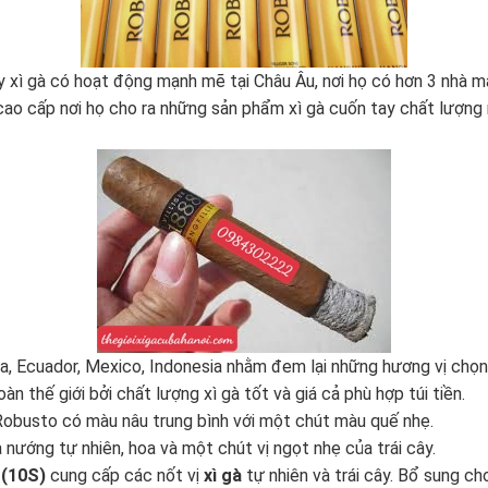
ty xì gà có hoạt động mạnh mẽ tại Châu Âu, nơi họ có hơn 3 nhà m
à cao cấp nơi họ cho ra những sản phẩm xì gà cuốn tay chất lượng 
nica, Ecuador, Mexico, Indonesia nhằm đem lại những hương vị chọ
oàn thế giới bởi chất lượng
xì gà
tốt và giá cả phù hợp túi tiền.
Robusto có màu nâu trung bình với một chút màu quế nhẹ.
nướng tự nhiên, hoa và một chút vị ngọt nhẹ của trái cây.
(10S)
cung cấp các nốt vị
xì gà
tự nhiên và trái cây. Bổ sung ch