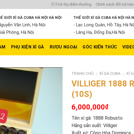
Tích lũy điểm thưởng
Chính sách đổi trả hà
Ế GIỚI XÌ GÀ CUBA HÀ NỘI HÀ NỘI
THẾ GIỚI XÌ GÀ CUBA HÀ NỘI HÀ 
Nguyễn Văn Linh, Hà Nội
- Lạc Long Quân, Hồ Tây, Hà N
Giải Phóng, Hà Nội
- Láng Hạ, Đống Đa,Hà Nội
NAM
PHỤ KIỆN XÌ GÀ
RƯỢU NGOẠI
GÓC KIẾN THỨC
VIDE
TRANG CHỦ
XÌ GÀ CUBA
XÌ 
/
/
VILLIGER 1888
(10S)
6,000,000
₫
Tên xì gà: 1888 Robusto
Hãng sản xuất: Villiger
Xuất xứ: Cộng Hòa Dominica