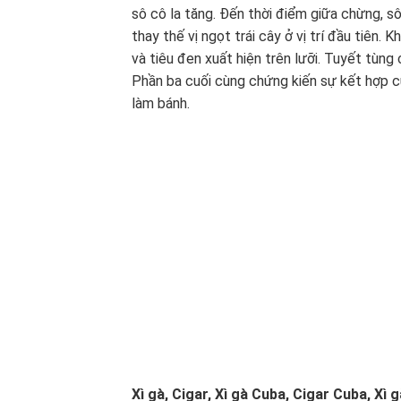
sô cô la tăng. Đến thời điểm giữa chừng, sô
thay thế vị ngọt trái cây ở vị trí đầu tiên. K
và tiêu đen xuất hiện trên lưỡi. Tuyết tùn
Phần ba cuối cùng chứng kiến ​​sự kết hợp 
làm bánh.
Xì gà, Cigar,
Xì gà Cuba, Cigar Cuba
,
Xì g