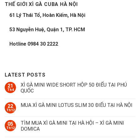
THẾ GIỚI XÌ GÀ CUBA HÀ NỘI
61 Lý Thái Tổ, Hoàn Kiếm, Hà Nội
53 Nguyễn Huệ, Quận 1, TP. HCM
Hotline
0984 30 2222
LATEST POSTS
XÌ GÀ MINI WIDE SHORT HỘP 50 ĐIẾU TẠI PHÚ
21
Th4
QUỐC
MUA XÌ GÀ MINI LOTUS SLIM 30 ĐIẾU TẠI HÀ NỘI
22
Th12
TÌM MUA XÌ GÀ MINI TẠI HÀ HỘI – XÌ GÀ MINI
05
Th12
DOMICA