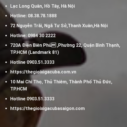
Lạc Long Quân, Hồ Tây, Hà Nội
Hotline:
08.38.78.1888
72 Nguyễn Trãi, Ngã Tư Sở,Thanh Xuân,Hà Nội
Hotline:
0984 30 2222
720A Điện Biên Phủ ,Phường 22, Quận Bình Thạnh,
TP.HCM (Landmark 81)
Hotline
0903.51.3333
https://thegioixigacuba.com.vn
10 Mai Chí Thọ, Thủ Thiêm, Thành Phố Thủ Đức,
TP.HCM
Hotline
0903.51.3333
https://thegioixigacubasaigon.com