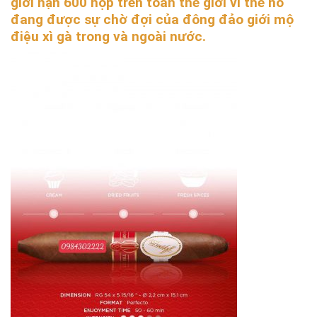
giới hạn 600 hộp trên toàn thế giới vì thế nó
đang được sự chờ đợi của đông đảo giới mộ
điệu xì gà trong và ngoài nước.