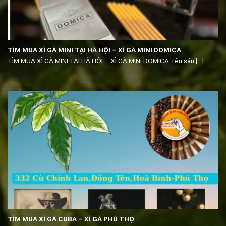
TÌM MUA XÌ GÀ MINI TẠI HÀ HỘI – XÌ GÀ MINI DOMICA
TÌM MUA XÌ GÀ MINI TẠI HÀ HỘI – XÌ GÀ MINI DOMICA Tên sản [...]
TÌM MUA XÌ GÀ CUBA – XÌ GÀ PHÚ THỌ