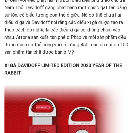
Đi kèm với việc phát hành là bốn điều kiện phụ theo chủ đề
Năm Thỏ. Davidoff đang phát hành một chiếc gạt tàn bằng
sứ lớn, có biểu tượng con thỏ ở giữa. Nó có thể chứa hai
điếu xì gà và Davidoff nói rằng các điếu xì gà được tạo ra
theo cách có nghĩa là các điếu xì gà sẽ không chạm vào
nhau. Artoria sản xuất tàn phế ở Pháp và mỗi sản phẩm đều
được đánh số thủ công với số lượng 450 mặc dù chỉ có 150
sản phẩm tàn phế được bán ở Mỹ.
XÌ GÀ DAVIDOFF LIMITED EDITION 2023 YEAR OF THE
RABBIT