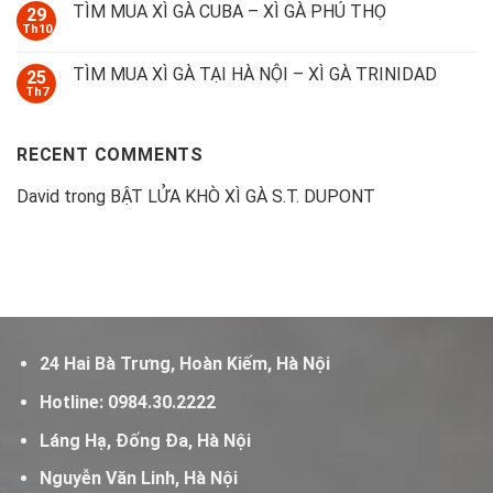
TÌM MUA XÌ GÀ CUBA – XÌ GÀ PHÚ THỌ
29
Th10
TÌM MUA XÌ GÀ TẠI HÀ NỘI – XÌ GÀ TRINIDAD
25
Th7
RECENT COMMENTS
David
trong
BẬT LỬA KHÒ XÌ GÀ S.T. DUPONT
24 Hai Bà Trưng, Hoàn Kiếm, Hà Nội
Hotline:
0984.30.2222
Láng Hạ, Đống Đa, Hà Nội
Nguyễn Văn Linh, Hà Nội