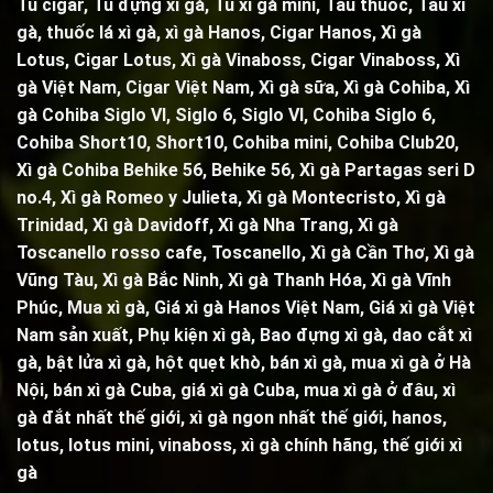
Tủ cigar,
Tủ đựng xì gà
,
Tủ xì gà mini
,
Tẩu thuốc
,
Tẩu xì
gà
, thuốc lá xì gà, xì gà Hanos, Cigar Hanos, Xì gà
Lotus, Cigar Lotus, Xì gà Vinaboss, Cigar Vinaboss, Xì
gà Việt Nam, Cigar Việt Nam,
Xì gà sữa
,
Xì gà Cohiba
,
Xì
gà Cohiba Siglo VI
,
Siglo 6
,
Siglo VI
,
Cohiba Siglo 6
,
Cohiba Short10, Short10,
Cohiba mini
,
Cohiba Club20
,
Xì gà Cohiba Behike 56
,
Behike 56
,
Xì gà Partagas seri D
no.4
,
Xì gà Romeo y Julieta
,
Xì gà Montecristo
,
Xì gà
Trinidad,
Xì gà Davidoff, Xì gà Nha Trang,
Xì gà
Toscanello rosso cafe
,
Toscanello
, Xì gà Cần Thơ, Xì gà
Vũng Tàu, Xì gà Bắc Ninh, Xì gà Thanh Hóa, Xì gà Vĩnh
Phúc, Mua xì gà, Giá xì gà Hanos Việt Nam, Giá xì gà Việt
Nam sản xuất,
Phụ kiện xì gà
,
Bao đựng xì gà
,
dao cắt xì
gà
,
bật lửa xì gà
,
hột quẹt khò
, bán xì gà, mua xì gà ở Hà
Nội, bán xì gà Cuba, giá xì gà Cuba, mua xì gà ở đâu, xì
gà đắt nhất thế giới, xì gà ngon nhất thế giới, hanos,
lotus, lotus mini, vinaboss,
xì gà chính hãng, thế giới xì
gà