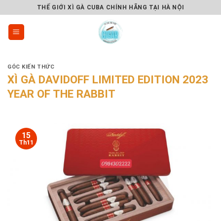
Skip
THẾ GIỚI XÌ GÀ CUBA CHÍNH HÃNG TẠI HÀ NỘI
to
content
GÓC KIẾN THỨC
XÌ GÀ DAVIDOFF LIMITED EDITION 2023
YEAR OF THE RABBIT
15
Th11