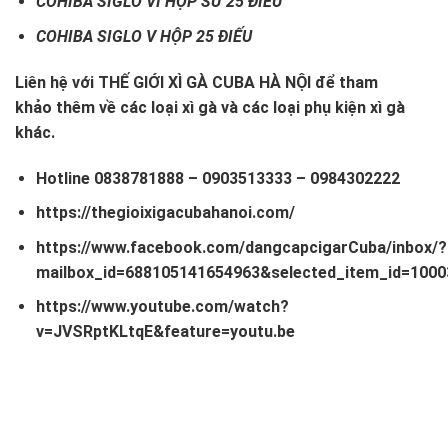
COHIBA SIGLO VI HỘP SỨ 25 ĐIẾU
COHIBA SIGLO V HỘP 25 ĐIẾU
Liên hệ với
THẾ GIỚI XÌ GÀ CUBA HÀ NỘI đ
ể tham
khảo thêm về các loại xì gà và các loại phụ kiện xì gà
khác.
Hotline
0838781888
–
0903513333
–
0984302222
https://thegioixigacubahanoi.com/
https://www.facebook.com/dangcapcigarCuba/inbox/?
mailbox_id=688105141654963&selected_item_id=100
https://www.youtube.com/watch?
v=JVSRptKLtqE&feature=youtu.be