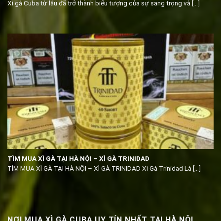
Xì gà Cuba từ lâu đã trở thành biểu tượng của sự sang trọng và [...]
TÌM MUA XÌ GÀ TẠI HÀ NỘI – XÌ GÀ TRINIDAD
TÌM MUA XÌ GÀ TẠI HÀ NỘI – XÌ GÀ TRINIDAD Xì Gà Trinidad Là [...]
NƠI MUA XÌ GÀ CUBA UY TÍN NHẤT TẠI HÀ NỘI