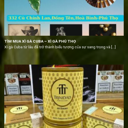
TÌM MUA XÌ GÀ CUBA – XÌ GÀ PHÚ THỌ
Xì gà Cuba từ lâu đã trở thành biểu tượng của sự sang trọng và [...]