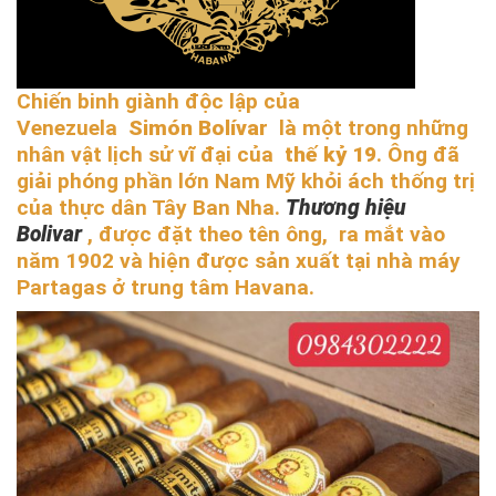
Chiến binh giành độc lập của
Venezuela
Simón Bolívar
là một trong những
nhân vật lịch sử vĩ đại của
thế kỷ 19
. Ông đã
giải phóng phần lớn Nam Mỹ khỏi ách thống trị
của thực dân Tây Ban Nha.
Thương hiệu
Bolivar
, được đặt theo tên ông, ra mắt vào
năm 1902 và hiện được sản xuất tại nhà máy
Partagas ở trung tâm Havana.