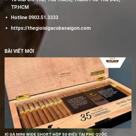
TP.HCM
Hotline
0903.51.3333
https://thegioixigacubasaigon.com
BÀI VIẾT MỚI
XÌ GÀ MINI WIDE SHORT HỘP 50 ĐIẾU TẠI PHÚ QUỐC