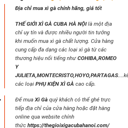
Địa chỉ mua xì gà chính hãng, giá tốt
THẾ GIỚI XÌ GÀ CUBA HÀ NỘI
là một địa
chỉ uy tín và được nhiều người tin tưởng
khi muốn mua xì gà chất lượng. Cửa hàng
cung cấp đa dạng các loại xì gà từ các
thương hiệu nổi tiếng như
COHIBA
,
ROMEO
Y
JULIETA
,
MONTECRISTO
,
HOYO
,
PARTAGAS
....
các loại
PHỤ KIỆN XÌ GÀ
cao cấp.
Để mua
Xì Gà
quý khách có thể ghé trực
tiếp địa chỉ của cửa hàng hoặc đặt hàng
online qua website chính
thức
https://thegioixigacubahanoi.com/