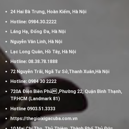
24 Hai Bà Trưng, Hoàn Kiếm, Hà Nội
Hotline:
0984.30.2222
Láng Hạ, Đống Đa, Hà Nội
Nguyễn Văn Linh, Hà Nội
Lạc Long Quân, Hồ Tây, Hà Nội
Hotline:
08.38.78.1888
72 Nguyễn Trãi, Ngã Tư Sở,Thanh Xuân,Hà Nội
Hotline:
0984 30 2222
720A Điện Biên Phủ ,Phường 22, Quận Bình Thạnh,
TP.HCM (Landmark 81)
Hotline
0903.51.3333
https://thegioixigacuba.com.vn
10 Mai Chí Thọ, Thủ Thiêm, Thành Phố Thủ Đức,