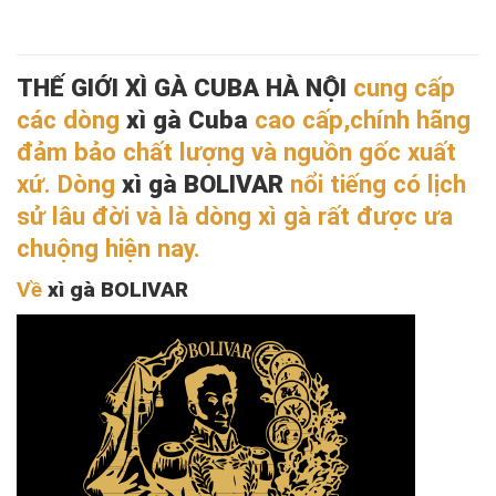
THẾ GIỚI XÌ GÀ CUBA HÀ NỘI
cung cấp
các dòng
xì gà Cuba
cao cấp,chính hãng
đảm bảo chất lượng và nguồn gốc xuất
xứ. Dòng
xì gà BOLIVAR
nổi tiếng có lịch
sử lâu đời và là dòng xì gà rất được ưa
chuộng hiện nay.
Về
xì gà BOLIVAR