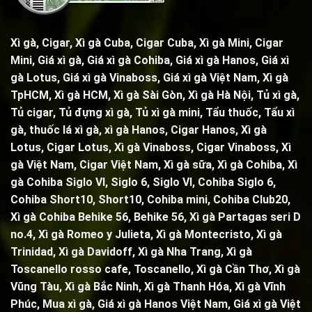
Xì gà, Cigar,
Xì gà Cuba, Cigar Cuba
,
Xì gà Mini, Cigar
Mini
, Giá xì gà,
Giá xì gà Cohiba
, Giá xì gà Hanos, Giá xì
gà Lotus, Giá xì gà Vinaboss, Giá xì gà Việt Nam, Xì gà
TpHCM, Xì gà HCM, Xì gà Sài Gòn,
Xì gà Hà Nội
,
Tủ xì gà
,
Tủ cigar,
Tủ đựng xì gà
,
Tủ xì gà mini
,
Tẩu thuốc
,
Tẩu xì
gà
, thuốc lá xì gà, xì gà Hanos, Cigar Hanos, Xì gà
Lotus, Cigar Lotus, Xì gà Vinaboss, Cigar Vinaboss, Xì
gà Việt Nam, Cigar Việt Nam,
Xì gà sữa
,
Xì gà Cohiba
,
Xì
gà Cohiba Siglo VI
,
Siglo 6
,
Siglo VI
,
Cohiba Siglo 6
,
Cohiba Short10, Short10,
Cohiba mini
,
Cohiba Club20
,
Xì gà Cohiba Behike 56
,
Behike 56
,
Xì gà Partagas seri D
no.4
,
Xì gà Romeo y Julieta
,
Xì gà Montecristo
,
Xì gà
Trinidad,
Xì gà Davidoff, Xì gà Nha Trang,
Xì gà
Toscanello rosso cafe
,
Toscanello
, Xì gà Cần Thơ, Xì gà
Vũng Tàu, Xì gà Bắc Ninh, Xì gà Thanh Hóa, Xì gà Vĩnh
Phúc, Mua xì gà, Giá xì gà Hanos Việt Nam, Giá xì gà Việt