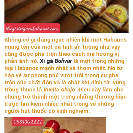
Không có gì đáng ngạc nhiên khi một Habanos
mang tên của một cá tính ấn tượng như vậy
cũng được pha trộn theo cách mà hương vị
phản ánh nó.
Xì gà
Bolivar
là một trong những
loại Habanos mạnh nhất và thơm nhất. Nó tự
hào về sự phong phú vượt trội trong sự pha
trộn của chất độn và lá chất kết dính từ vùng
trồng thuốc lá
Vuelta Abajo
. Điều này làm cho
chúng trở thành một trong những thương hiệu
được tìm kiếm nhiều nhất trong số những
người hút thuốc có kinh nghiệm.