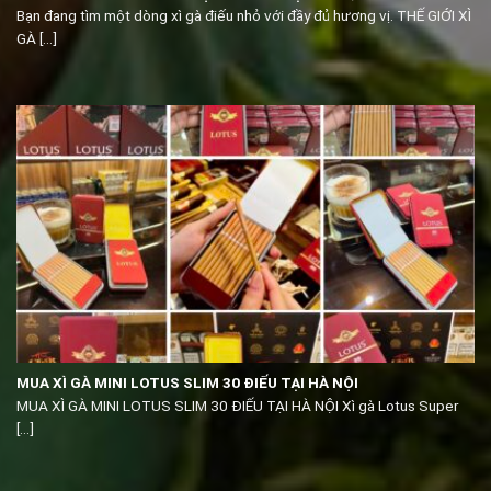
Bạn đang tìm một dòng xì gà điếu nhỏ với đầy đủ hương vị. THẾ GIỚI XÌ
GÀ [...]
MUA XÌ GÀ MINI LOTUS SLIM 30 ĐIẾU TẠI HÀ NỘI
MUA XÌ GÀ MINI LOTUS SLIM 30 ĐIẾU TẠI HÀ NỘI Xì gà Lotus Super
[...]