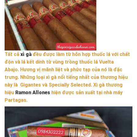
Tất cả
xì gà
đều được làm từ hỗn hợp thuốc lá với chất
độn và lá kết dính từ vùng trồng thuốc lá Vuelta
Abajo. Hương vị mãnh liệt và phức tạp của nó là đặc
trưng. Những loại xì gà nổi tiếng nhất của thương hiệu
này là Gigantes và Specially Selected. Xì gà thương
hiệu
Ramon Allones
hiện được sản xuất tại nhà máy
Partagas.