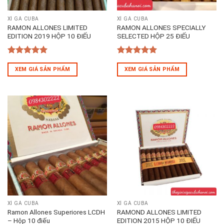
XÌ GÀ CUBA
XÌ GÀ CUBA
RAMON ALLONES LIMITED
RAMON ALLONES SPECIALLY
EDITION 2019 HỘP 10 ĐIẾU
SELECTED HỘP 25 ĐIẾU
5
out of 5
5
out of 5
XEM GIÁ SẢN PHẨM
XEM GIÁ SẢN PHẨM
XÌ GÀ CUBA
XÌ GÀ CUBA
Ramon Allones Superiores LCDH
RAMOND ALLONES LIMITED
– Hộp 10 điếu
EDITION 2015 HỘP 10 ĐIẾU