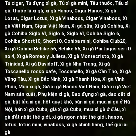
Tủ cigar,
Tủ đựng xì gà
,
Tủ xì gà mini
,
Tẩu thuốc
,
Tẩu xì
gà
, thuốc lá xì gà, xì gà Hanos, Cigar Hanos, Xì gà
Lotus, Cigar Lotus, Xì gà Vinaboss, Cigar Vinaboss, Xì
gà Việt Nam, Cigar Việt Nam,
Xì gà sữa
,
Xì gà Cohiba
,
Xì
gà Cohiba Siglo VI
,
Siglo 6
,
Siglo VI
,
Cohiba Siglo 6
,
Cohiba Short10, Short10,
Cohiba mini
,
Cohiba Club20
,
Xì gà Cohiba Behike 56
,
Behike 56
,
Xì gà Partagas seri D
no.4
,
Xì gà Romeo y Julieta
,
Xì gà Montecristo
,
Xì gà
Trinidad,
Xì gà Davidoff, Xì gà Nha Trang,
Xì gà
Toscanello rosso cafe
,
Toscanello
, Xì gà Cần Thơ, Xì gà
Vũng Tàu, Xì gà Bắc Ninh, Xì gà Thanh Hóa, Xì gà Vĩnh
Phúc, Mua xì gà, Giá xì gà Hanos Việt Nam, Giá xì gà Việt
Nam sản xuất,
Phụ kiện xì gà
,
Bao đựng xì gà
,
dao cắt xì
gà
,
bật lửa xì gà
,
hột quẹt khò
, bán xì gà, mua xì gà ở Hà
Nội, bán xì gà Cuba, giá xì gà Cuba, mua xì gà ở đâu, xì
gà đắt nhất thế giới, xì gà ngon nhất thế giới, hanos,
lotus, lotus mini, vinaboss,
xì gà chính hãng, thế giới xì
gà