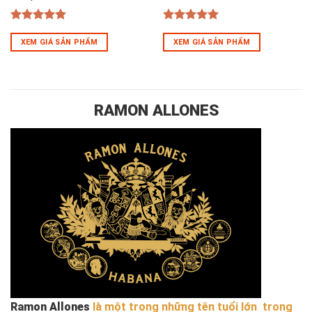
5
out of 5
5
out of 5
XEM GIÁ SẢN PHẨM
XEM GIÁ SẢN PHẨM
RAMON ALLONES
Ramon Allones
là một trong những tên tuổi lớn trong