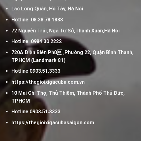
Lạc Long Quân, Hồ Tây, Hà Nội
Hotline:
08.38.78.1888
72 Nguyễn Trãi, Ngã Tư Sở,Thanh Xuân,Hà Nội
Hotline:
0984 30 2222
720A Điện Biên Phủ ,Phường 22, Quận Bình Thạnh,
TP.HCM (Landmark 81)
Hotline
0903.51.3333
https://thegioixigacuba.com.vn
10 Mai Chí Thọ, Thủ Thiêm, Thành Phố Thủ Đức,
TP.HCM
Hotline
0903.51.3333
https://thegioixigacubasaigon.com