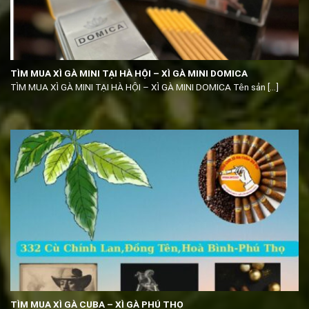
TÌM MUA XÌ GÀ MINI TẠI HÀ HỘI – XÌ GÀ MINI DOMICA
TÌM MUA XÌ GÀ MINI TẠI HÀ HỘI – XÌ GÀ MINI DOMICA Tên sản [...]
TÌM MUA XÌ GÀ CUBA – XÌ GÀ PHÚ THỌ