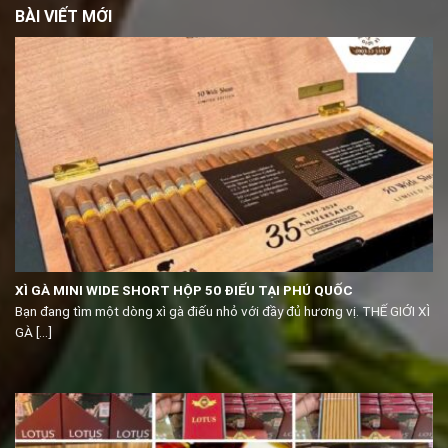
BÀI VIẾT MỚI
XÌ GÀ MINI WIDE SHORT HỘP 50 ĐIẾU TẠI PHÚ QUỐC
Bạn đang tìm một dòng xì gà điếu nhỏ với đầy đủ hương vị. THẾ GIỚI XÌ
GÀ [...]