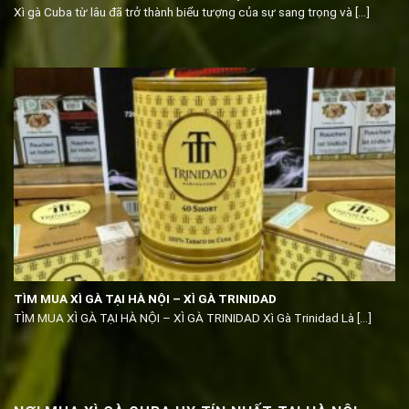
Xì gà Cuba từ lâu đã trở thành biểu tượng của sự sang trọng và [...]
TÌM MUA XÌ GÀ TẠI HÀ NỘI – XÌ GÀ TRINIDAD
TÌM MUA XÌ GÀ TẠI HÀ NỘI – XÌ GÀ TRINIDAD Xì Gà Trinidad Là [...]