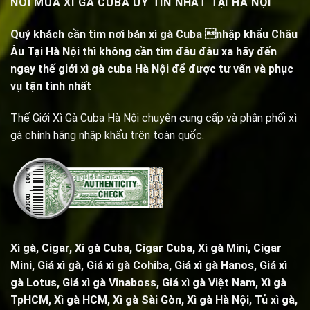
NƠI MUA XÌ GÀ CUBA UY TÍN NHẤT TẠI HÀ NỘI
Quý khách cần tìm nơi bán xì gà Cuba nhập khẩu Châu
Âu Tại Hà Nội thì không cần tìm đâu đâu xa hãy đến
ngay thế giới xì gà cuba Hà Nội để được tư vấn và phục
vụ tận tình nhất
Thế Giới Xì Gà Cuba Hà Nội chuyên cung cấp và phân phối xì
gà chính hãng nhập khẩu trên toàn quốc.
Xì gà, Cigar,
Xì gà Cuba, Cigar Cuba
,
Xì gà Mini, Cigar
Mini
, Giá xì gà,
Giá xì gà Cohiba
, Giá xì gà Hanos, Giá xì
gà Lotus, Giá xì gà Vinaboss, Giá xì gà Việt Nam, Xì gà
TpHCM, Xì gà HCM, Xì gà Sài Gòn,
Xì gà Hà Nội
,
Tủ xì gà
,