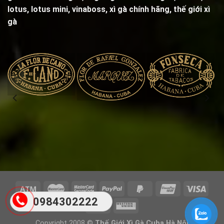
lotus, lotus mini, vinaboss,
xì gà chính hãng, thế giới xì
gà
0984302222
Copyright 2008 ©
Thế Giới Xì Gà Cuba Hà Nội