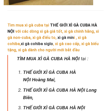
Tìm mua xì gà cuba tại
THẾ GIỚI XÌ GÀ CUBA HÀ
NỘI
với các dòng xì gà giá tốt, xì gà chính hãng, xì
gà non-cuba, xì gà điếu to,
xì gà min
i , xì gà
cohiba,
xì gà cohiba siglo
, xì gà cao cấp, xì gà biếu
tặng, xì gà dành cho người mới bắt đầu
TÌM MUA XÌ GÀ CUBA HÀ NỘI
tại :
THẾ GIỚI XÌ GÀ CUBA HÀ
NỘI Hoàng Mai,
THẾ GIỚI XÌ GÀ CUBA HÀ NỘI Long
Biên,
THẾ GIỚI XÌ GÀ CUBA HÀ NỘI