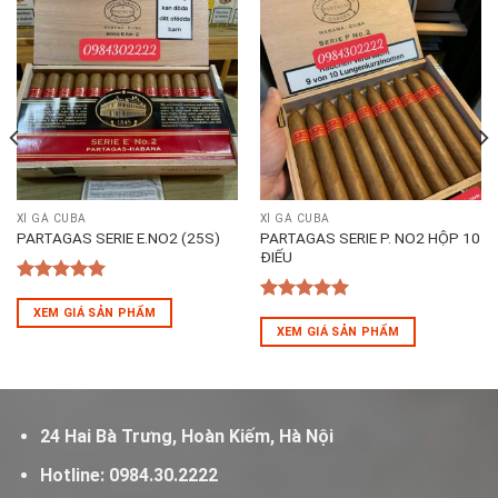
XÌ GÀ CUBA
XÌ GÀ CUBA
PARTAGAS SERIE P. NO2 HỘP 10
PARTAGAS SERIE E.NO2 (25S)
ĐIẾU
5
out of 5
5
out of 5
XEM GIÁ SẢN PHẨM
XEM GIÁ SẢN PHẨM
24 Hai Bà Trưng, Hoàn Kiếm, Hà Nội
Hotline:
0984.30.2222