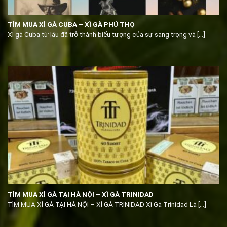
TÌM MUA XÌ GÀ CUBA – XÌ GÀ PHÚ THỌ
Xì gà Cuba từ lâu đã trở thành biểu tượng của sự sang trọng và [...]
TÌM MUA XÌ GÀ TẠI HÀ NỘI – XÌ GÀ TRINIDAD
TÌM MUA XÌ GÀ TẠI HÀ NỘI – XÌ GÀ TRINIDAD Xì Gà Trinidad Là [...]