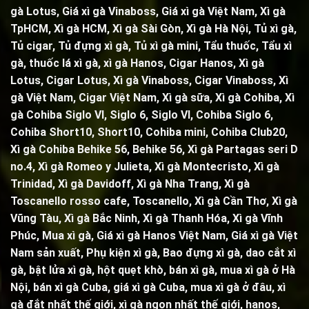
gà Lotus, Giá xì gà Vinaboss, Giá xì gà Việt Nam, Xì gà
TpHCM, Xì gà HCM, Xì gà Sài Gòn,
Xì gà Hà Nội
,
Tủ xì gà
,
Tủ cigar,
Tủ đựng xì gà
,
Tủ xì gà mini
,
Tẩu thuốc
,
Tẩu xì
gà
, thuốc lá xì gà, xì gà Hanos, Cigar Hanos, Xì gà
Lotus, Cigar Lotus, Xì gà Vinaboss, Cigar Vinaboss, Xì
gà Việt Nam, Cigar Việt Nam,
Xì gà sữa
,
Xì gà Cohiba
,
Xì
gà Cohiba Siglo VI
,
Siglo 6
,
Siglo VI
,
Cohiba Siglo 6
,
Cohiba Short10, Short10,
Cohiba mini
,
Cohiba Club20
,
Xì gà Cohiba Behike 56
,
Behike 56
,
Xì gà Partagas seri D
no.4
,
Xì gà Romeo y Julieta
,
Xì gà Montecristo
,
Xì gà
Trinidad,
Xì gà Davidoff, Xì gà Nha Trang,
Xì gà
Toscanello rosso cafe
,
Toscanello
, Xì gà Cần Thơ, Xì gà
Vũng Tàu, Xì gà Bắc Ninh, Xì gà Thanh Hóa, Xì gà Vĩnh
Phúc, Mua xì gà, Giá xì gà Hanos Việt Nam, Giá xì gà Việt
Nam sản xuất,
Phụ kiện xì gà
,
Bao đựng xì gà
,
dao cắt xì
gà
,
bật lửa xì gà
,
hột quẹt khò
, bán xì gà, mua xì gà ở Hà
Nội, bán xì gà Cuba, giá xì gà Cuba, mua xì gà ở đâu, xì
gà đắt nhất thế giới, xì gà ngon nhất thế giới, hanos,