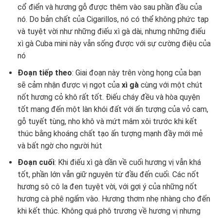
cổ điển và hương gỗ được thêm vào sau phần đầu của
nó. Do bản chất của Cigarillos, nó có thể không phức tạp
và tuyệt vời như những điếu xì gà dài, nhưng những điếu
xì gà Cuba mini này vẫn sống được với sự cường điệu của
nó
Đoạn tiếp theo
: Giai đoạn này trên vòng họng của bạn
sẽ cảm nhận được vị ngọt của
xì gà
cùng với một chút
nốt hương cỏ khô rất tốt. Điếu cháy đều và hòa quyện
tốt mang đến một làn khói đất với ấn tượng của vỏ cam,
gỗ tuyết tùng, nho khô và mứt mâm xôi trước khi kết
thúc bằng khoáng chất tạo ấn tượng mạnh đầy mới mẻ
và bất ngờ cho người hút
Đoạn cuối
: Khi điếu xì gà dần về cuối hương vị vẫn khá
tốt, phần lớn vẫn giữ nguyên từ đầu đến cuối. Các nốt
hương sô cô la đen tuyệt vời, với gợi ý của những nốt
hương cà phê ngấm vào. Hương thơm nhẹ nhàng cho đến
khi kết thúc. Không quá phô trương về hương vị nhưng