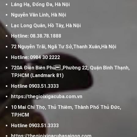
Láng Hạ, Đống Đa, Hà Nội
Nguyễn Văn Linh, Hà Nội
Lạc Long Quân, Hồ Tây, Hà Nội
Hotline:
08.38.78.1888
72 Nguyễn Trãi, Ngã Tư Sở,Thanh Xuân,Hà Nội
Hotline:
0984 30 2222
720A Điện Biên Phủ ,Phường 22, Quận Bình Thạnh,
TP.HCM (Landmark 81)
Hotline
0903.51.3333
https://thegioixigacuba.com.vn
10 Mai Chí Thọ, Thủ Thiêm, Thành Phố Thủ Đức,
TP.HCM
Hotline
0903.51.3333
https://thegioixigacubasaigon.com