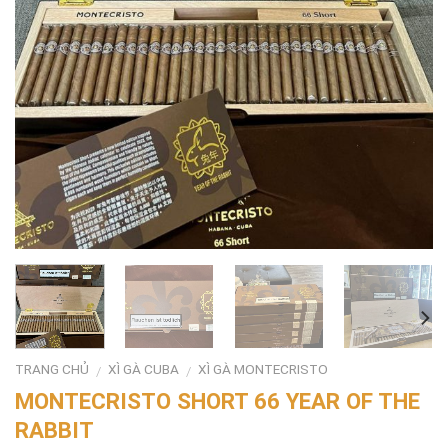
TRANG CHỦ
XÌ GÀ CUBA
XÌ GÀ MONTECRISTO
/
/
MONTECRISTO SHORT 66 YEAR OF THE
RABBIT