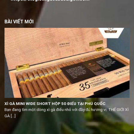
BÀI VIẾT MỚI
XÌ GÀ MINI WIDE SHORT HỘP 50 ĐIẾU TẠI PHÚ QUỐC
Bạn đang tìm một dòng xì gà điếu nhỏ với đầy đủ hương vị. THẾ GIỚI XÌ
GÀ [...]