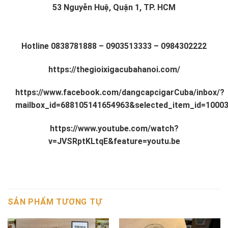
53 Nguyễn Huệ, Quận 1, TP. HCM
Hotline
0838781888
–
0903513333
–
0984302222
https://thegioixigacubahanoi.com/
https://www.facebook.com/dangcapcigarCuba/inbox/?
mailbox_id=688105141654963&selected_item_id=1000
https://www.youtube.com/watch?
v=JVSRptKLtqE&feature=youtu.be
SẢN PHẨM TƯƠNG TỰ