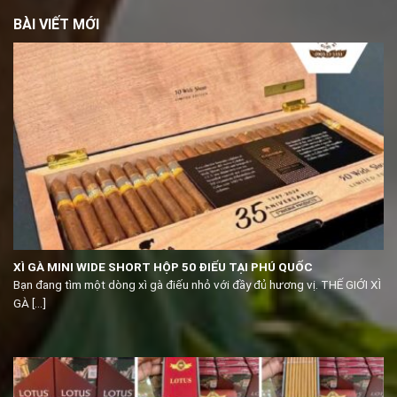
BÀI VIẾT MỚI
XÌ GÀ MINI WIDE SHORT HỘP 50 ĐIẾU TẠI PHÚ QUỐC
Bạn đang tìm một dòng xì gà điếu nhỏ với đầy đủ hương vị. THẾ GIỚI XÌ
GÀ [...]