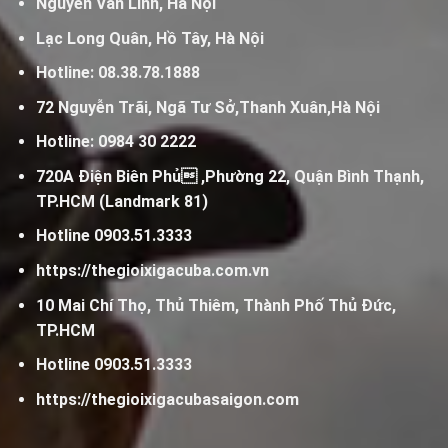
Nguyễn Văn Linh, Hà Nội
Lạc Long Quân, Hồ Tây, Hà Nội
Hotline:
08.38.78.1888
72 Nguyễn Trãi, Ngã Tư Sở,Thanh Xuân,Hà Nội
Hotline:
0984 30 2222
720A Điện Biên Phủ ,Phường 22, Quận Bình Thạnh,
TP.HCM (Landmark 81)
Hotline
0903.51.3333
https://thegioixigacuba.com.vn
10 Mai Chí Thọ, Thủ Thiêm, Thành Phố Thủ Đức,
TP.HCM
Hotline
0903.51.3333
https://thegioixigacubasaigon.com