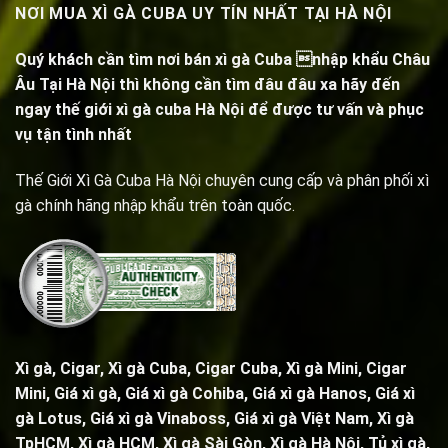
NƠI MUA XÌ GÀ CUBA UY TÍN NHẤT TẠI HÀ NỘI
Quý khách cần tìm nơi bán xì gà Cuba nhập khẩu Châu
Âu Tại Hà Nội thì không cần tìm đâu đâu xa hãy đến
ngay thế giới xì gà cuba Hà Nội để được tư vấn và phục
vụ tận tình nhất
Thế Giới Xì Gà Cuba Hà Nội chuyên cung cấp và phân phối xì
gà chính hãng nhập khẩu trên toàn quốc.
Xì gà, Cigar,
Xì gà Cuba, Cigar Cuba
,
Xì gà Mini, Cigar
Mini
, Giá xì gà,
Giá xì gà Cohiba
, Giá xì gà Hanos, Giá xì
gà Lotus, Giá xì gà Vinaboss, Giá xì gà Việt Nam, Xì gà
TpHCM, Xì gà HCM, Xì gà Sài Gòn,
Xì gà Hà Nội
,
Tủ xì gà
,