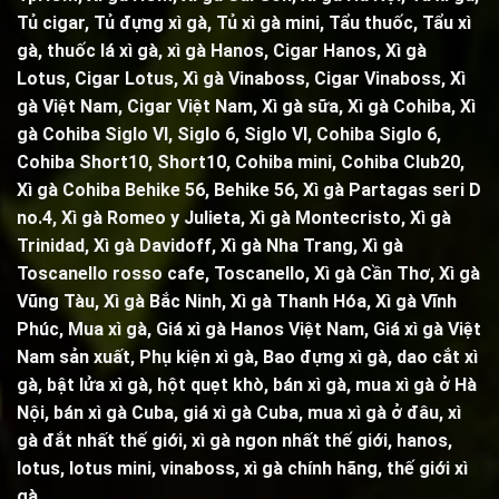
Tủ cigar,
Tủ đựng xì gà
,
Tủ xì gà mini
,
Tẩu thuốc
,
Tẩu xì
gà
, thuốc lá xì gà, xì gà Hanos, Cigar Hanos, Xì gà
Lotus, Cigar Lotus, Xì gà Vinaboss, Cigar Vinaboss, Xì
gà Việt Nam, Cigar Việt Nam,
Xì gà sữa
,
Xì gà Cohiba
,
Xì
gà Cohiba Siglo VI
,
Siglo 6
,
Siglo VI
,
Cohiba Siglo 6
,
Cohiba Short10, Short10,
Cohiba mini
,
Cohiba Club20
,
Xì gà Cohiba Behike 56
,
Behike 56
,
Xì gà Partagas seri D
no.4
,
Xì gà Romeo y Julieta
,
Xì gà Montecristo
,
Xì gà
Trinidad,
Xì gà Davidoff, Xì gà Nha Trang,
Xì gà
Toscanello rosso cafe
,
Toscanello
, Xì gà Cần Thơ, Xì gà
Vũng Tàu, Xì gà Bắc Ninh, Xì gà Thanh Hóa, Xì gà Vĩnh
Phúc, Mua xì gà, Giá xì gà Hanos Việt Nam, Giá xì gà Việt
Nam sản xuất,
Phụ kiện xì gà
,
Bao đựng xì gà
,
dao cắt xì
gà
,
bật lửa xì gà
,
hột quẹt khò
, bán xì gà, mua xì gà ở Hà
Nội, bán xì gà Cuba, giá xì gà Cuba, mua xì gà ở đâu, xì
gà đắt nhất thế giới, xì gà ngon nhất thế giới, hanos,
lotus, lotus mini, vinaboss,
xì gà chính hãng, thế giới xì
gà