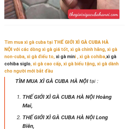
Tìm mua xì gà cuba tại
THẾ GIỚI XÌ GÀ CUBA HÀ
NỘI
với các dòng xì gà giá tốt, xì gà chính hãng, xì gà
non-cuba, xì gà điếu to,
xì gà min
i , xì gà cohiba,
xì gà
cohiba siglo
, xì gà cao cấp, xì gà biếu tặng, xì gà dành
cho người mới bắt đầu
TÌM MUA XÌ GÀ CUBA HÀ NỘI
tại :
THẾ GIỚI XÌ GÀ CUBA HÀ NỘI Hoàng
Mai,
THẾ GIỚI XÌ GÀ CUBA HÀ NỘI Long
Biên,