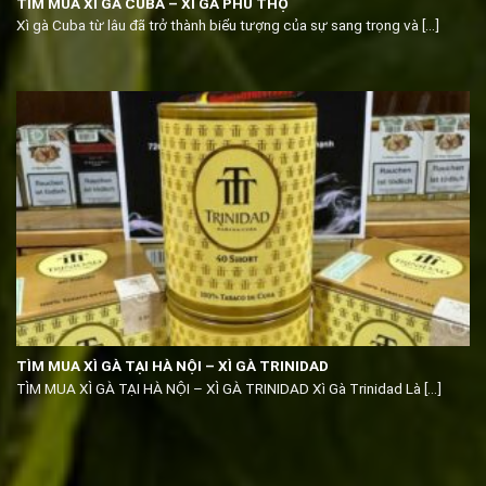
TÌM MUA XÌ GÀ CUBA – XÌ GÀ PHÚ THỌ
Xì gà Cuba từ lâu đã trở thành biểu tượng của sự sang trọng và [...]
TÌM MUA XÌ GÀ TẠI HÀ NỘI – XÌ GÀ TRINIDAD
TÌM MUA XÌ GÀ TẠI HÀ NỘI – XÌ GÀ TRINIDAD Xì Gà Trinidad Là [...]