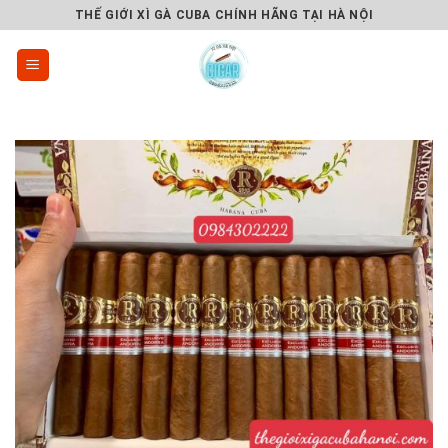
Skip
THẾ GIỚI XÌ GÀ CUBA CHÍNH HÃNG TẠI HÀ NỘI
to
content