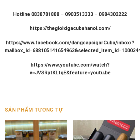
Hotline
0838781888
–
0903513333
–
0984302222
https://thegioixigacubahanoi.com/
https://www.facebook.com/dangcapcigarCuba/inbox/?
mailbox_id=688105141654963&selected_item_id=100034
https://www.youtube.com/watch?
v=JVSRptKLtqE&feature=youtu.be
SẢN PHẨM TƯƠNG TỰ