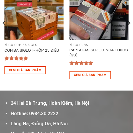
XÌ GÀ COHIBA SIGLO
XÌ GÀ CUBA
PARTAGAS SERIE D. NO4 TUBOS
COHIBA SIGLO II- HỘP 25 ĐIẾU
(3S)
5
out of 5
5
out of 5
XEM GIÁ SẢN PHẨM
XEM GIÁ SẢN PHẨM
24 Hai Bà Trưng, Hoàn Kiếm, Hà Nội
Hotline:
0984.30.2222
Láng Hạ, Đống Đa, Hà Nội