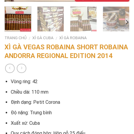
TRANG CHỦ
XÌ GÀ CUBA
XÌ GÀ ROBAINA
/
/
XÌ GÀ VEGAS ROBAINA SHORT ROBAINA
ANDORRA REGIONAL EDITION 2014
Vòng ring: 42
Chiều dài: 110 mm
Định dạng: Petit Corona
Độ nặng: Trung bình
Xuất xứ: Cuba
Quy cách đóng hộp: Hộp gỗ 25 điếu